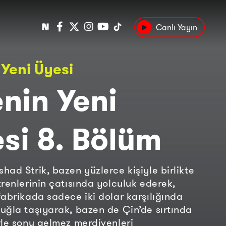
Canlı Yayın
Popüler
 Yeni Üyesi
Tarih
Suç
Kültür
enin Yeni
si 8. Bölüm
had Strik, bazen yüzlerce kişiyle birlikte
trenlerinin çatısında yolculuk ederek,
fabrikada sadece iki dolar karşılığında
uğla taşıyarak, bazen de Çin’de sırtında
rle sonu gelmez merdivenleri