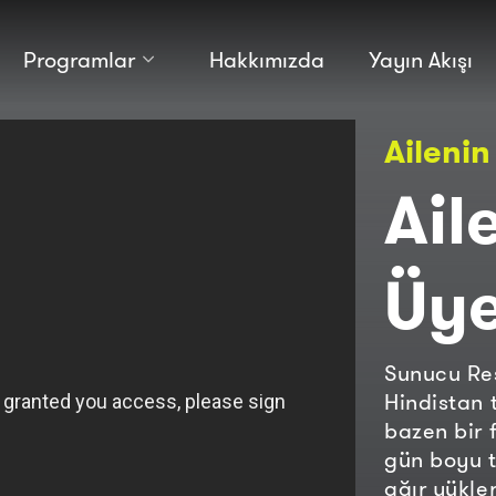
Programlar
Hakkımızda
Yayın Akışı
Kültür
Bilim
Ailenin
Macera
Antropoloji
Teknoloji̇
Ail
Üye
Sunucu Res
Hindistan 
bazen bir 
gün boyu t
ağır yükle