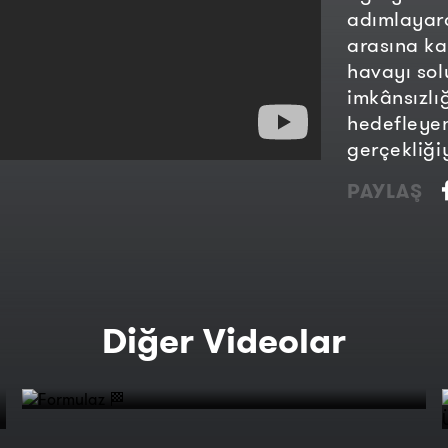
adımlayar
arasına ka
havayı sol
imkânsızlı
hedefleyen
gerçekliğiy
PAYLAŞ
Diğer Videolar
Formulaz 🏁
Kayalıklardan Bal Toplamak |
Ailenin Yeni Üyesi: Türkiye | TRT