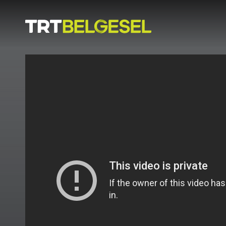
Doğa
İnsan
-
Lezzet
Hikayeleri
Gezi