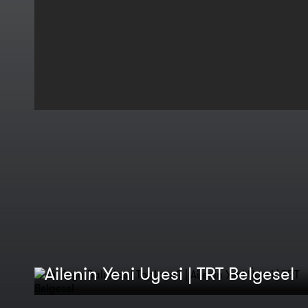
🍯 Kaya Balı Nasıl Toplanır? |
Ailenin Yeni Üyesi | TRT Belgesel
Binlerce Yıllık El Sanatı