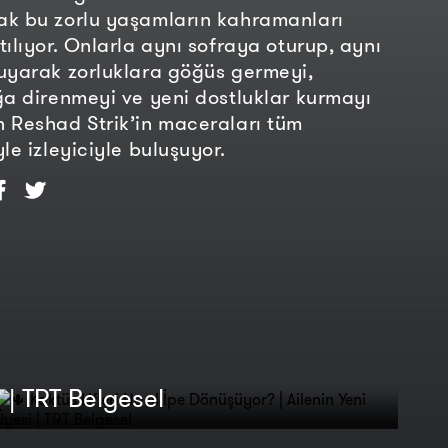
ak bu zorlu yaşamların kahramanları
tılıyor. Onlarla aynı sofraya oturup, aynı
uyarak zorluklara göğüs germeyi,
ğa direnmeyi ve yeni dostluklar kurmayı
 Reshad Strik’in maceraları tüm
le izleyiciyle buluşuyor.
🌵 Kaktüs Lifleri Nasıl İpe
Dönüşüyor? | Ailenin Yeni Üyesi
| TRT Belgesel
Madende iftar | Ailenin Yeni
Üyesi | TRT Belgesel