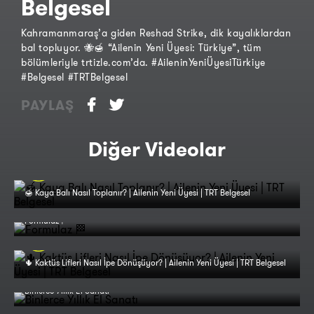
Belgesel
Kahramanmaraş’a giden Reshad Strike, dik kayalıklardan
bal topluyor. 🐝🍯 “Ailenin Yeni Üyesi: Türkiye”, tüm
bölümleriyle trtizle.com’da. #AileninYeniÜyesiTürkiye
#Belgesel #TRTBelgesel
PAYLAŞ
Diğer Videolar
🍯 Kaya Balı Nasıl Toplanır? | Ailenin Yeni Üyesi | TRT Belgesel
Formulaz 🏁
🌵 Kaktüs Lifleri Nasıl İpe Dönüşüyor? | Ailenin Yeni Üyesi | TRT Belgesel
Binlerce Yıllık El Sanatı