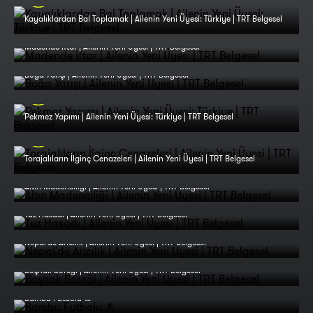
Kayalıklardan Bal Toplamak | Ailenin Yeni Üyesi: Türkiye | TRT Belgesel
Madende iftar | Ailenin Yeni Üyesi | TRT Belgesel
Boğa Yarışı | Ailenin Yeni Üyesi | TRT Belgesel
Pekmez Yapımı | Ailenin Yeni Üyesi: Türkiye | TRT Belgesel
Torajalıların İlginç Cenazeleri | Ailenin Yeni Üyesi | TRT Belgesel
Altın Madenciliği | Ailenin Yeni Üyesi | TRT Belgesel
Tuz Hasadı | Ailenin Yeni Üyesi | TRT Belgesel
Nepal'de Arıcılık | Ailenin Yeni Üyesi | TRT Belgesel
Boşnak Böreği | Ailenin Yeni Üyesi | TRT Belgesel
Bambu Futbolu 🎍