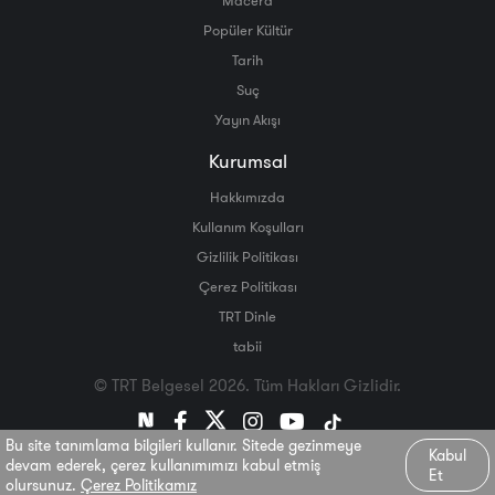
Popüler Kültür
Tarih
Suç
Yayın Akışı
Kurumsal
Hakkımızda
Kullanım Koşulları
Gizlilik Politikası
Çerez Politikası
TRT Dinle
tabii
© TRT Belgesel 2026. Tüm Hakları Gizlidir.
Bu site tanımlama bilgileri kullanır. Sitede gezinmeye
Kabul
devam ederek, çerez kullanımımızı kabul etmiş
Et
olursunuz.
Çerez Politikamız