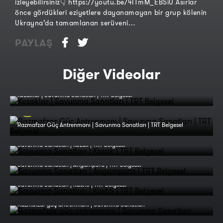
izleyebilirsiniz👇 https://youtu.be/4ITmM_EBSiU Asırlar
önce gördükleri eziyetlere dayanamayan bir grup kölenin
Ukrayna’da tamamlanan serüveni…
PAYLAŞ
Diğer Videolar
Kozaklar | Savunma Sanatları | TRT Belgesel
Razmafzar Güç Antrenmanı | Savunma Sanatları | TRT Belgesel
Savunma Sanatları | Kozak | TRT Belgesel
Savunma Sanatları | Angampora | TRT Belgesel
Savunma Sanatları | Kushti | TRT Belgesel
Razmafzar güç antrenmanı | Savunma Sanatları