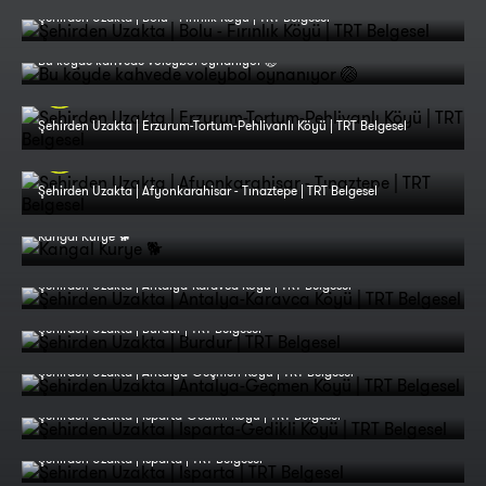
Şehirden Uzakta | Bolu - Fırınlık Köyü | TRT Belgesel
Bu köyde kahvede voleybol oynanıyor 🏐
Şehirden Uzakta | Erzurum-Tortum-Pehlivanlı Köyü | TRT Belgesel
Şehirden Uzakta | Afyonkarahisar - Tınaztepe | TRT Belgesel
Kangal Kurye 🐕
Şehirden Uzakta | Antalya-Karavca Köyü | TRT Belgesel
Şehirden Uzakta | Burdur | TRT Belgesel
Şehirden Uzakta | Antalya-Geçmen Köyü | TRT Belgesel
Şehirden Uzakta | Isparta-Gedikli Köyü | TRT Belgesel
Şehirden Uzakta | Isparta | TRT Belgesel