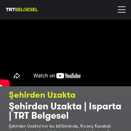
Şehirden Uzakta
Şehirden Uzakta | Isparta
| TRT Belgesel
Şehirden Uzakta’nın bu bölümünde, Kıvanç Kasabalı