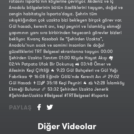
rotasını Isparta'nın köylerine çeviriyor. Akdeniz ve İç
Anadolu bölgelerinin bütün özelliklerini taşıyan, doğal ve
zengin habitatıyla Isparta'dayız. Şehrin tüm
sıkışıklığından çok uzakta bizi bekleyen birçok görev var.
Gül hasadı, kerevit avı, keçi peyniri ve İslamköy ekmeği
yapımının yanı sıra birbirinden heyecanlı görevler bizleri
bekliyor. Kıvanç Kasabalı ile “Şehirden Uzakta”,
Anadolu’nun sıcak ve samimi insanları ile doğal
güzelliklerini TRT Belgesel ekranlarına taşıyor. 00:00
Şehirden Uzakta Tanıtım 01:00 Köyde Hayat Akışı 🏘️
02:44 Patpata Ufak Bir Dokunuş 🚜 03:48 Ömer ve
Ailesinin Keçi Çiftliği 🐐 9:23 Gül Bahçeleri ve Gül Yağı
Fabrikası 🌹 16:08 Eğirdir Gölü'nde Kerevit Avı 🦐 29:02
Gül Hasadı 👨🏻‍🌾 35:18 Keçi Peyniri 🐐 🧀 42:28 İslamköy
Ekmeği Bulunur 🥖 53:32 Şehirden Uzakta Jenerik
#ŞehirdenUzakta #Belgesel #TRTBelgesel #Isparta
PAYLAŞ
Diğer Videolar