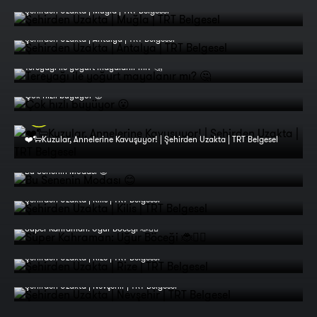
Şehirden Uzakta | Muğla | TRT Belgesel
Şehirden Uzakta | Antalya | TRT Belgesel
Tereyağı ile yoğurt mayalanır mı? 🤔
Çok hızlı büyüyor 😮
❤️🐑Kuzular, Annelerine Kavuşuyor! | Şehirden Uzakta | TRT Belgesel
Bu Senenin Modası 😊
Şehirden Uzakta | Kilis | TRT Belgesel
Süper Kahraman: Uğur Böceği 🐞🦸‍♂️
Şehirden Uzakta | Rize | TRT Belgesel
Şehirden Uzakta | Nevşehir | TRT Belgesel