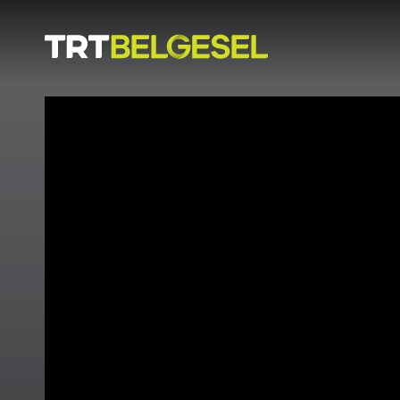
Doğa
İnsan
-
Lezzet
Hikayeleri
Gezi