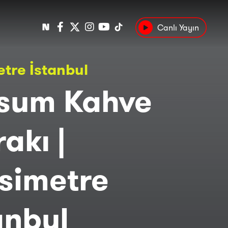
Canlı Yayın
Popüler
tre İstanbul
Tarih
Suç
Kültür
sum Kahve
akı |
simetre
anbul