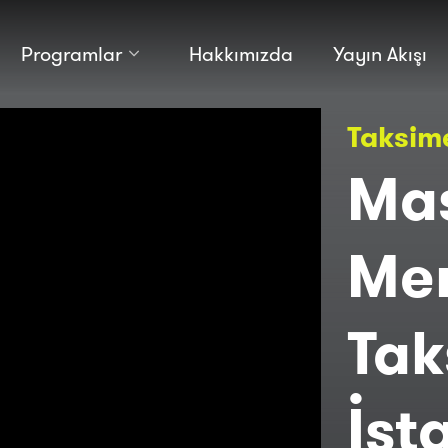
Programlar
Hakkımızda
Yayın Akışı
Kültür
Bilim
Taksime
Macera
Antropoloji
Teknoloji̇
Ma
Mer
Tak
İst