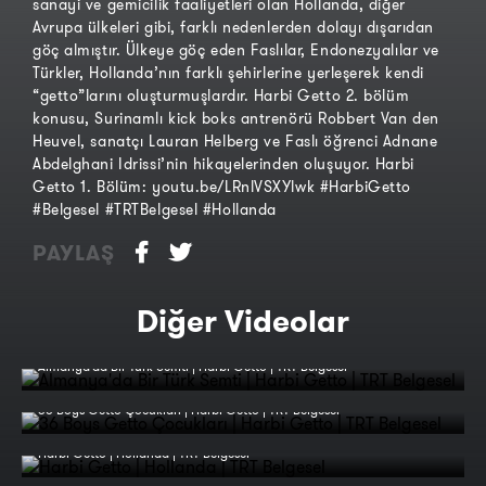
sanayi ve gemicilik faaliyetleri olan Hollanda, diğer
Avrupa ülkeleri gibi, farklı nedenlerden dolayı dışarıdan
göç almıştır. Ülkeye göç eden Faslılar, Endonezyalılar ve
Türkler, Hollanda’nın farklı şehirlerine yerleşerek kendi
“getto”larını oluşturmuşlardır. Harbi Getto 2. bölüm
konusu, Surinamlı kick boks antrenörü Robbert Van den
Heuvel, sanatçı Lauran Helberg ve Faslı öğrenci Adnane
Abdelghani Idrissi’nin hikayelerinden oluşuyor. Harbi
Getto 1. Bölüm: youtu.be/LRnlVSXYlwk #HarbiGetto
#Belgesel #TRTBelgesel #Hollanda
PAYLAŞ
Diğer Videolar
Almanya'da Bir Türk Semti | Harbi Getto | TRT Belgesel
36 Boys Getto Çocukları | Harbi Getto | TRT Belgesel
Harbi Getto | Hollanda | TRT Belgesel