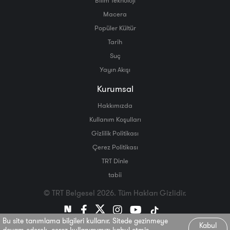
Macera
Popüler Kültür
Tarih
Suç
Yayın Akışı
Kurumsal
Hakkımızda
Kullanım Koşulları
Gizlilik Politikası
Çerez Politikası
TRT Dinle
tabii
© TRT Belgesel 2026. Tüm Hakları Gizlidir.
Bu site tanımlama bilgileri kullanır. Sitede gezinmeye
Kabul