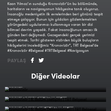
Kaan Yılmaz’ın sunduğu Kronovizör’ün bu bölümünde,
haritaların ve navigasyonun hikâyesine tanık oluyoruz.
İnsanoğlu medeniyetin ilk evrelerinden beri yönünü tespit
etmeye çalışıyor. Bunun için yıldızları gözlemlemekten
yörüngedeki uydularımızı kullanmaya varan bir dizi
bilimsel devrim yaşadık. Fakat insanoğlunun amacı ilk
günden beri değişmedi. Gezegendeki gerçek yerimizi
tespit etmek. Tarihi gösteren vizörden büyük buluşların
hikâyelerini incelediğimiz “Kronovizör”, TRT Belgesel’de
#Kronovizör #Belgesel #TRTBelgesel #Navigasyon
PAYLAŞ
Diğer Videolar
Kronovizör
Kronovizör | 8. Bölüm (İletişim) | TRT Belgesel
Kronovizör | 5. Bölüm (Navigasyon) | TRT Belgesel