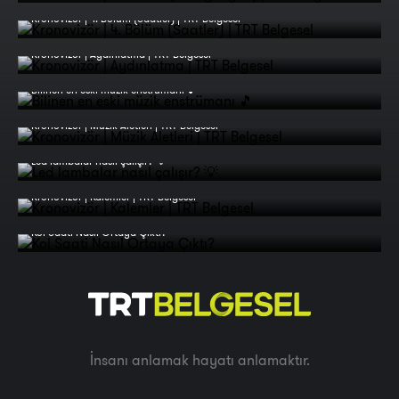
Kronovizör | 4. Bölüm (Saatler) | TRT Belgesel
Kronovizör | Aydınlatma | TRT Belgesel
Bilinen en eski müzik enstrümanı 🎵
Kronovizör | Müzik Aletleri | TRT Belgesel
Led lambalar nasıl çalışır? 💡
Kronovizör | Kalemler | TRT Belgesel
Kol Saati Nasıl Ortaya Çıktı?
İnsanı anlamak hayatı anlamaktır.