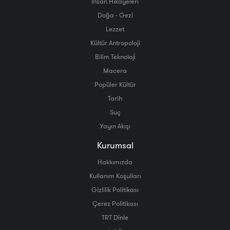
İnsan Hikayeleri
Doğa - Gezi
Lezzet
Kültür Antropoloji
Bilim Teknoloji̇
Macera
Popüler Kültür
Tarih
Suç
Yayın Akışı
Kurumsal
Hakkımızda
Kullanım Koşulları
Gizlilik Politikası
Çerez Politikası
TRT Dinle