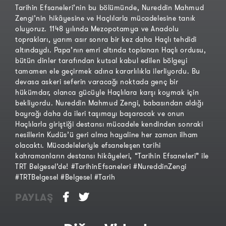
Tarihin Efsaneleri’nin bu bölümünde, Nureddin Mahmud
Zengi’nin hikâyesine ve Haçlılarla mücadelesine tanık
oluyoruz. 1148 yılında Mezopotamya ve Anadolu
toprakları, yarım asır sonra bir kez daha Haçlı tehdidi
altındaydı. Papa’nın emri altında toplanan Haçlı ordusu,
bütün dinler tarafından kutsal kabul edilen bölgeyi
tamamen ele geçirmek adına kararlılıkla ilerliyordu. Bu
devasa askeri seferin varacağı noktada genç bir
hükümdar, olanca gücüyle Haçlılara karşı koymak için
bekliyordu. Nureddin Mahmud Zengi, babasından aldığı
bayrağı daha da ileri taşımayı başaracak ve onun
Haçlılarla giriştiği destansı mücadele kendinden sonraki
nesillerin Kudüs’ü geri alma hayaline her zaman ilham
olacaktı. Mücadeleleriyle efsaneleşen tarihi
kahramanların destansı hikâyeleri, “Tarihin Efsaneleri” ile
TRT Belgesel’de! #TarihinEfsaneleri #NureddinZengi
#TRTBelgesel #Belgesel #Tarih
PAYLAŞ