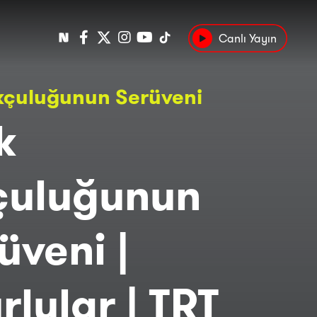
Canlı Yayın
Popüler
kçuluğunun Serüveni
Tarih
Suç
Kültür
k
çuluğunun
üveni |
rlular | TRT