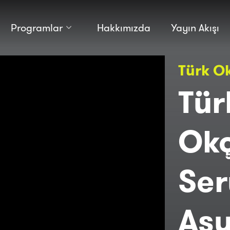
Programlar
Hakkımızda
Yayın Akışı
Kültür
Bilim
Türk O
Macera
Antropoloji
Teknoloji̇
Tür
Ok
Ser
Asu