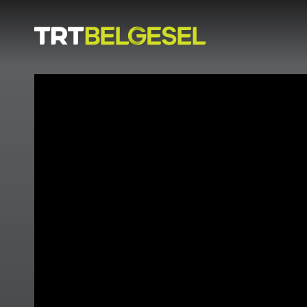
Doğa
İnsan
-
Lezzet
Hikayeleri
Gezi