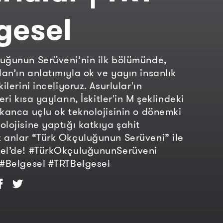
gesel
uğunun Serüveni’nin ilk bölümünde,
an’ın anlatımıyla ok ve yayın insanlık
kilerini inceliyoruz. Asurlular'ın
leri kısa yayların, İskitler'in M şeklindeki
 kanca uçlu ok teknolojisinin o dönemki
olojisine yaptığı katkıya şahit
 anlar “Türk Okçuluğunun Serüveni” ile
sel’de! #TürkOkçuluğununSerüveni
 #Belgesel #TRTBelgesel