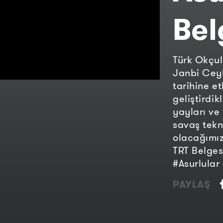
Bel
Türk Okçul
Janbi Ceyl
tarihine et
geliştirdik
yayları ve
savaş tekn
olacağımız
TRT Belge
#Asurlular
PAYLAŞ