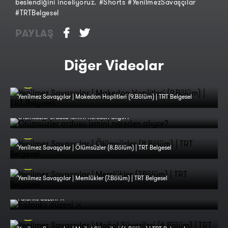
beslendiğini inceliyoruz. #Shorts #YenilmezSavaşçılar
#TRTBelgesel
PAYLAŞ
Diğer Videolar
Yenilmez Savaşçılar | Makedon Hoplitleri (9.Bölüm) | TRT Belgesel
Ölümsüzler ordusu ismini nereden alıyor?
Yenilmez Savaşçılar | Ölümsüzler (8.Bölüm) | TRT Belgesel
Yenilmez Savaşçılar | Memlükler (7.Bölüm) | TRT Belgesel
Falanks düzeni ⚔️