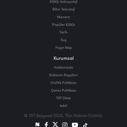
Kültür Antropoloji
Bilim Teknoloji̇
Macera
Popüler Kültür
Tarih
Suç
Yayın Akışı
Kurumsal
Hakkımızda
Kullanım Koşulları
Gizlilik Politikası
Çerez Politikası
TRT Dinle
tabii
© TRT Belgesel 2026. Tüm Hakları Gizlidir.