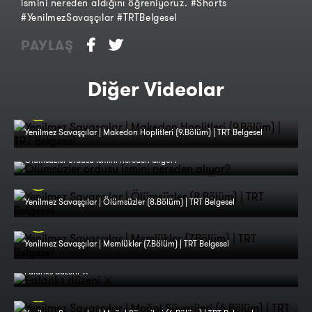
ismini nereden aldığını öğreniyoruz. #Shorts
#YenilmezSavaşçılar #TRTBelgesel
PAYLAŞ
Diğer Videolar
Yenilmez Savaşçılar | Makedon Hoplitleri (9.Bölüm) | TRT Belgesel
Ölümsüzler ordusu ismini nereden alıyor?
Yenilmez Savaşçılar | Ölümsüzler (8.Bölüm) | TRT Belgesel
Yenilmez Savaşçılar | Memlükler (7.Bölüm) | TRT Belgesel
Falanks düzeni ⚔️