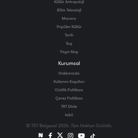
Kültür Antropoloji
Bilim Teknoloji̇
Macera
Popüler Kültür
Tarih
Suç
Yayın Akışı
Kurumsal
Hakkımızda
Kullanım Koşulları
Gizlilik Politikası
Çerez Politikası
TRT Dinle
tabii
© TRT Belgesel 2026. Tüm Hakları Gizlidir.