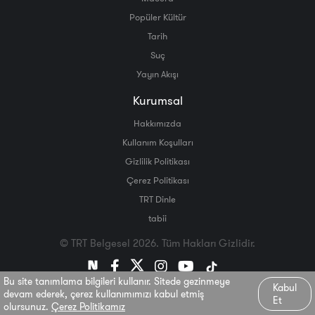
Popüler Kültür
Tarih
Suç
Yayın Akışı
Kurumsal
Hakkımızda
Kullanım Koşulları
Gizlilik Politikası
Çerez Politikası
TRT Dinle
tabii
© TRT Belgesel 2026. Tüm Hakları Gizlidir.
Bu site tanımlama bilgileri kullanır. Sitede gezinmeye
Kabul
devam ederek, çerez kullanımımızı kabul etmiş
Et
olursunuz.
Çerez Politikamız