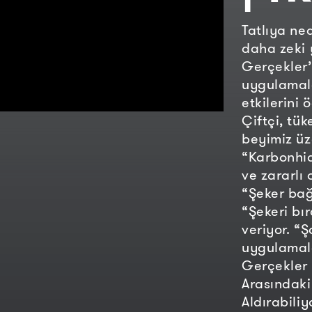
Tatlıya ne
daha zeki 
Gerçekler’
uygulamal
etkilerini
Çiftçi, tü
beyimiz üz
“Karbonhidr
ve zararlı
“Şeker ba
“Şekeri bı
veriyor. “
uygulamala
Gerçekler 
Arasındaki
Aldırabiliy