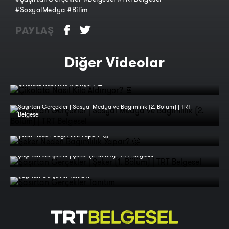
#SosyalMedya #Bilim
PAYLAŞ
Diğer Videolar
Çikolata Nasıl Kilo Aldırıyor? 🍫
Şaşırtan Gerçekler | Sosyal Medya ve Bağımlılık (2. Bölüm) | TRT
Belgesel
Şeker Neden Bağımlılık Yapar? 🤔
Şaşırtan Gerçekler | Şeker (1. Bölüm) | TRT Belgesel
Şaşırtan Gerçekler Tanıtım