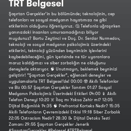
TRT Belgesel
Şaşırtan Gerçekler’in bu bölümünde; teknolojinin, cep
telefonları ve sosyal medyanın hayatımıza ne gibi
etkilerinin olduğunu öğreniyoruz. 🤔 Telefonla uğraşırken
yanınızdaki insanları umursamadığınızı biliyor
muydunuz? Bartu Zeytinci ve Doç. Dr. Serdar Nurmedov,
teknoloji ve sosyal medyanın psikolojimiz üzerindeki
etkilerini, teknoloji yüzünden beynimizin işlevlerini
kaybedebileceğini, gün içerisinde ne tür uyaranlara
maruz kaldığımızı ve siber zorbalığın ne olduğunu
deneylerle aktarıyor. 🧠 Unutmayın, beklemek beyninizi
geliştirir! “Şaşırtan Gerçekler”, eğlenceli deneyler ve
uygulamalarla TRT Belgesel’de! 00:00 🤓 Akıllı Telefonlar
ve Biz 00:57 Şaşırtan Gerçekler Tanıtım 01:27 Sosyal
Medyanın Psikolojimiz Üzerindeki Etkileri 04:00 📱 Akıllı
Telefon Deneyi 10:20 ☠️ İlaç mı Yoksa Zehir mi? 12:05
Dijital Bağımlılık 14:35 🧠 Prefrontal Korteks Nedir? 15:35
Akıllı Telefonların Çevremizdeki Etkisi 19:18 Siber Zorbalık
22:05 Ostracism Nedir? 28:30 📝 Dijital Detoks Testi
Zamanı 29:55 Şaşırtan Gerçekler Jenerik
#ŞaşırtanGerçekler #Belgesel #TRTBelgesel