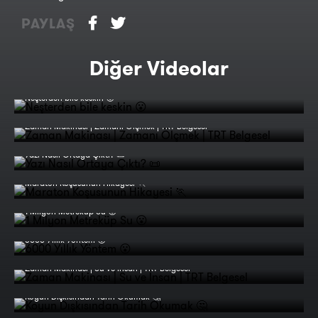
PAYLAŞ
Diğer Videolar
Neşterden bile keskin 😮
Zaman Makinası | Zamanı Ölçmek | TRT Belgesel
Yazı Nasıl Ortaya Çıktı? 📜
Maraton Koşusunun Hikayesi 🏃
1 Milyon Metreküp Su 😮
6000 Yıllık Yöntem 😮
Zaman Makinası | Su ve İnsan | TRT Belgesel
Koyun Dışkısından Tarih Okumak 🤔