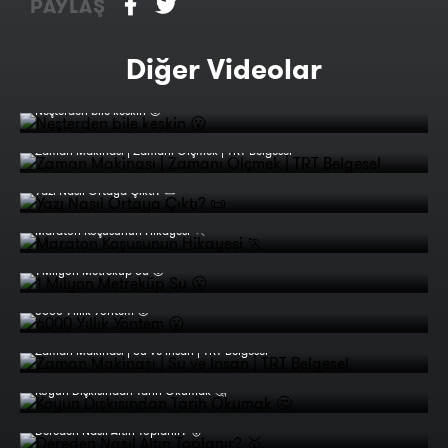
PAYLAŞ
Diğer Videolar
Neşterden bile keskin 😮
Zaman Makinası | Zamanı Ölçmek | TRT Belgesel
Yazı Nasıl Ortaya Çıktı? 📜
Maraton Koşusunun Hikayesi 🏃
1 Milyon Metreküp Su 😮
6000 Yıllık Yöntem 😮
Zaman Makinası | Su ve İnsan | TRT Belgesel
Koyun Dışkısından Tarih Okumak 🤔
Dereden Nasıl Altın Toplanır? 🥇