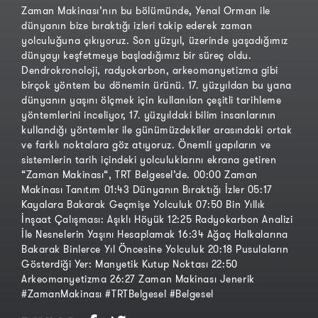
Zaman Makinası’nın bu bölümünde, Yenal Orman ile
dünyanın bize bıraktığı izleri takip ederek zaman
yolculuğuna çıkıyoruz. Son yüzyıl, üzerinde yaşadığımız
dünyayı keşfetmeye başladığımız bir süreç oldu.
Dendrokronoloji, radyokarbon, arkeomanyetizma gibi
birçok yöntem bu dönemin ürünü. 17. yüzyıldan bu yana
dünyanın yaşını ölçmek için kullanılan çeşitli tarihleme
yöntemlerini inceliyor, 17. yüzyıldaki bilim insanlarının
kullandığı yöntemler ile günümüzdekiler arasındaki ortak
ve farklı noktalara göz atıyoruz. Önemli yapıların ve
sistemlerin tarih içindeki yolculuklarını ekrana getiren
“Zaman Makinası“, TRT Belgesel’de. 00:00 Zaman
Makinası Tanıtım 01:43 Dünyanın Bıraktığı İzler 05:17
Kayalara Bakarak Geçmişe Yolculuk 07:50 Bin Yıllık
İnşaat Çalışması: Aşıklı Höyük 12:25 Radyokarbon Analizi
İle Nesnelerin Yaşını Hesaplamak 16:34 Ağaç Halkalarına
Bakarak Binlerce Yıl Öncesine Yolculuk 20:18 Pusulaların
Gösterdiği Yer: Manyetik Kutup Noktası 22:50
Arkeomanyetizma 26:27 Zaman Makinası Jenerik
#ZamanMakinası #TRTBelgesel #Belgesel