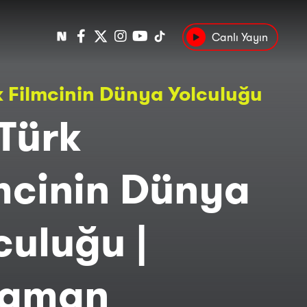
Canlı Yayın
Popüler
k Filmcinin Dünya Yolculuğu
Tarih
Suç
Kültür
 Türk
mcinin Dünya
culuğu |
agman