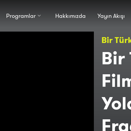
Programlar
Hakkımızda
Yayın Akışı
Kültür
Bilim
Bir Tür
Macera
Antropoloji
Teknoloji̇
Bir
Fil
Yol
Fr