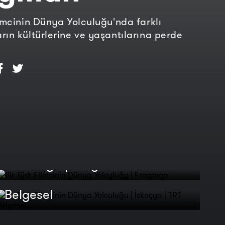
ilmcinin Dünya Yolculuğu'nda farklı
rın kültürlerine ve yaşantılarına perde
.
Bir Türk Filmcinin Dünya
Bir Türk Filmcinin Dünya
Yolculuğu | Fragman
Yolculuğu | İskoçya | TRT
Belgesel