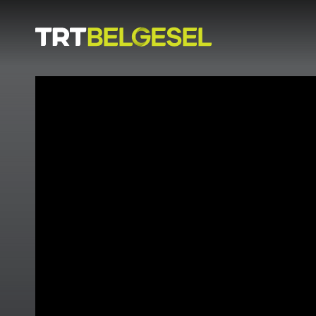
Doğa
İnsan
-
Lezzet
Hikayeleri
Gezi