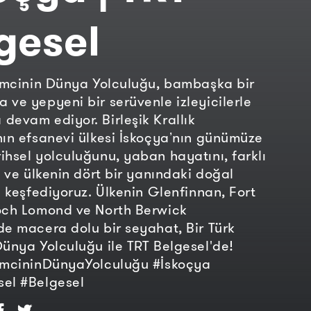
gesel
ilmcinin Dünya Yolculuğu, bambaşka bir
 ve yepyeni bir serüvenle izleyicilerle
devam ediyor. Birleşik Krallık
nın efsanevi ülkesi İskoçyaʼnın günümüze
ihsel yolculuğunu, yaban hayatını, farklı
i ve ülkenin dört bir yanındaki doğal
ri keşfediyoruz. Ülkenin Glenfinnan, Fort
och Lomond ve North Berwick
de macera dolu bir seyahat, Bir Türk
Dünya Yolculuğu ile TRT Belgesel'de!
ilmcininDünyaYolculuğu #İskoçya
sel #Belgesel