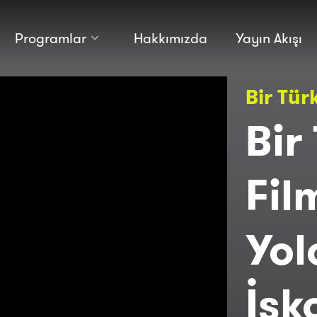
Programlar
Hakkımızda
Yayın Akışı
Kültür
Bilim
Bir Tür
Macera
Antropoloji
Teknoloji̇
Bir
Fil
Yol
İsk