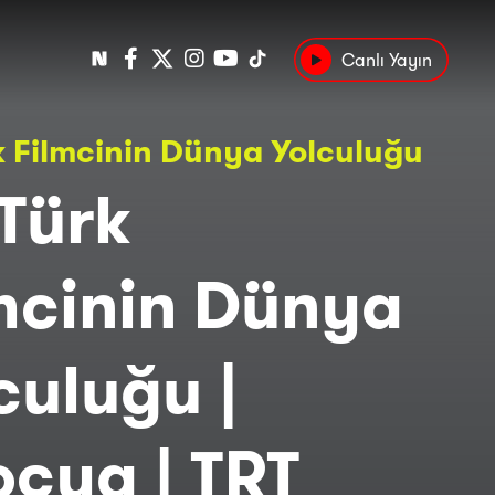
Canlı Yayın
Popüler
k Filmcinin Dünya Yolculuğu
Tarih
Suç
Kültür
 Türk
mcinin Dünya
culuğu |
oçya | TRT