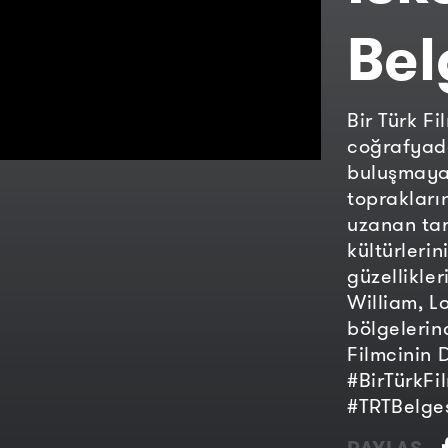
Bel
Bir Türk F
coğrafyada
buluşmaya 
toprakları
uzanan tar
kültürlerin
güzellikle
William, L
bölgelerin
Filmcinin 
#BirTürkF
#TRTBelge
PAYLAŞ