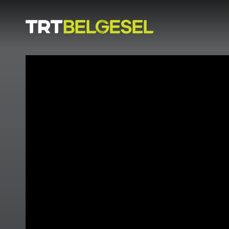
Doğa
İnsan
-
Lezzet
Hikayeleri
Gezi