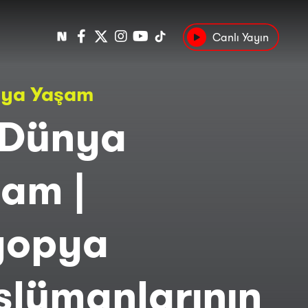
Canlı Yayın
Popüler
nya Yaşam
Tarih
Suç
Kültür
 Dünya
am |
yopya
lümanlarının