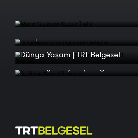
Ağacın Suyundan Kauçuk
Üretimi
Dünyanın en uzun boyunlarına
sahipler
Tarihi Fes Tabakhanesi | Bir
Dünya Yaşam | TRT Belgesel
Bir Dünya Yaşam | Fragman