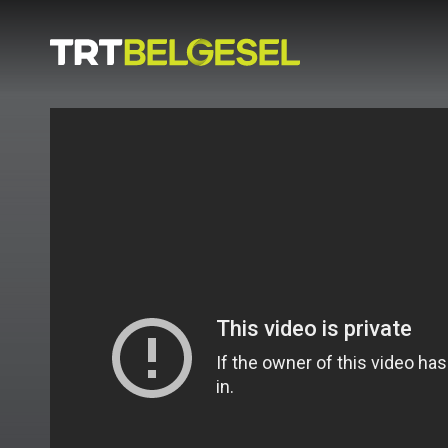
Doğa
İnsan
-
Lezzet
Hikayeleri
Gezi