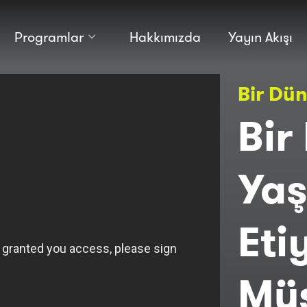
Programlar
Hakkımızda
Yayın Akışı
Kültür
Bilim
Bir Dü
Macera
Antropoloji
Teknoloji̇
Bir
Yaş
Eti
Müs