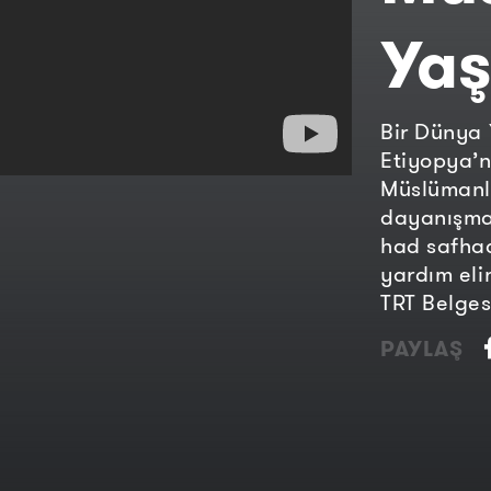
Ya
Bir Dünya 
Etiyopya’n
Müslümanla
dayanışma 
had safhad
yardım eli
TRT Belges
PAYLAŞ