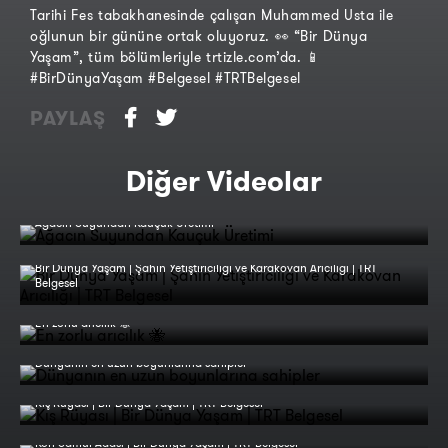
Tarihi Fes tabakhanesinde çalışan Muhammed Usta ile
oğlunun bir gününe ortak oluyoruz. 👀 “Bir Dünya
Yaşam”, tüm bölümleriyle trtizle.com’da. 📱
#BirDünyaYaşam #Belgesel #TRTBelgesel
PAYLAŞ
Diğer Videolar
Ağacın Suyundan Kauçuk Üretimi
Bir Dünya Yaşam | Şahin Yetiştiriciliği ve Karakovan Arıcılığı | TRT
Belgesel
En zorlu arıcılık 🐝
Dünyanın en uzun boyunlarına sahipler
Kış Rüyası | Bir Dünya Yaşam | TRT Belgesel
Koh Samui Adası | Bir Dünya Yaşam | TRT Belgesel