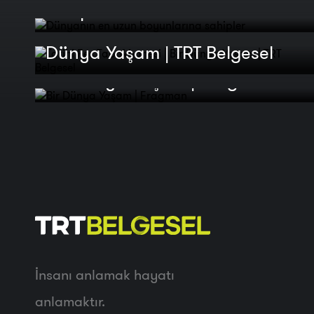
sahipler
Tarihi Fes Tabakhanesi | Bir
Dünya Yaşam | TRT Belgesel
Bir Dünya Yaşam | Fragman
İnsanı anlamak hayatı
anlamaktır.