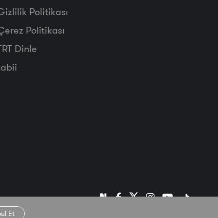
Gizlilik Politikası
Çerez Politikası
TRT Dinle
tabii
ul Et