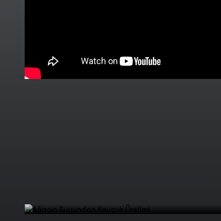
Ağacın Suyundan Kauçuk
Üretimi
Dünyanın en uzun boyunlarına