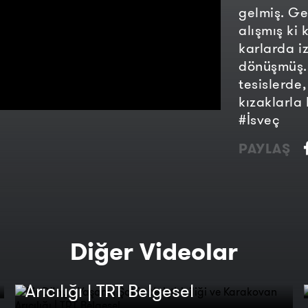
gelmiş. Ge
alışmış ki 
karlarda i
dönüşmüş. 
tesislerde,
kızaklarla 
#İsveç
PAYLAŞ
Bir Dünya Yaşam | Şahin
Diğer Videolar
Yetiştiriciliği ve Karakovan
Arıcılığı | TRT Belgesel
Kış Rüyası | Bir Dünya Yaşam |