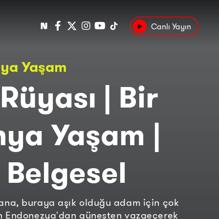
Canlı Yayın
Popüler
nya Yaşam
Tarih
Suç
Kültür
 Rüyası | Bir
ya Yaşam |
 Belgesel
ana, buraya aşık olduğu adam için çok
n Endonezya'dan güneşten vazgeçerek