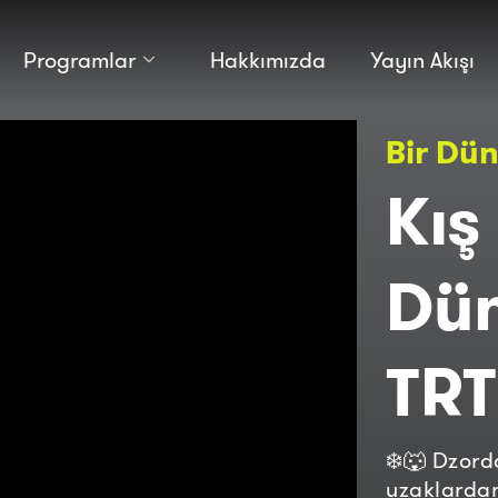
Programlar
Hakkımızda
Yayın Akışı
Kültür
Bilim
Bir Dü
Macera
Antropoloji
Teknoloji̇
Kış
Dün
TRT
❄️🐺 Dzord
uzaklarda