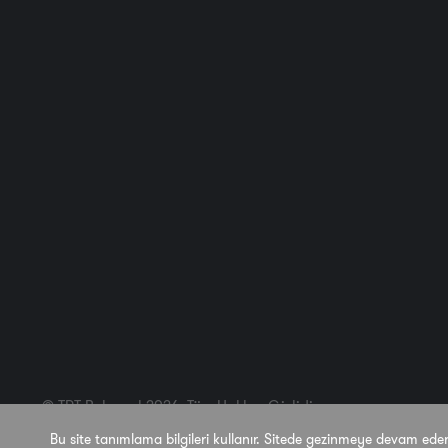
© TRT Belgesel 2026. Tüm Hakları Gizlidir.
Bu site tanımlama bilgileri kullanır. Sitede gezinmeye devam ede