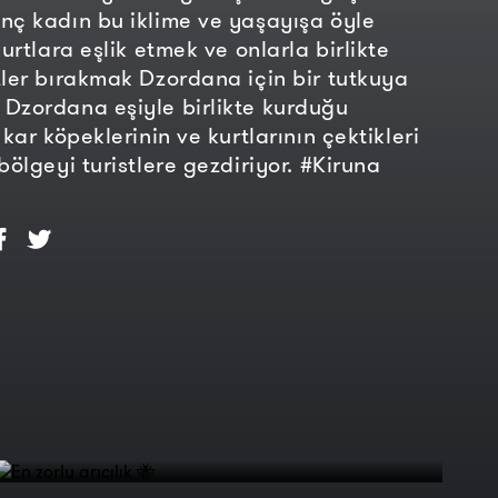
nç kadın bu iklime ve yaşayışa öyle
kurtlara eşlik etmek ve onlarla birlikte
zler bırakmak Dzordana için bir tutkuya
Dzordana eşiyle birlikte kurduğu
 kar köpeklerinin ve kurtlarının çektikleri
bölgeyi turistlere gezdiriyor. #Kiruna
En zorlu arıcılık 🐝
Koh Samui Adası | Bir Dünya