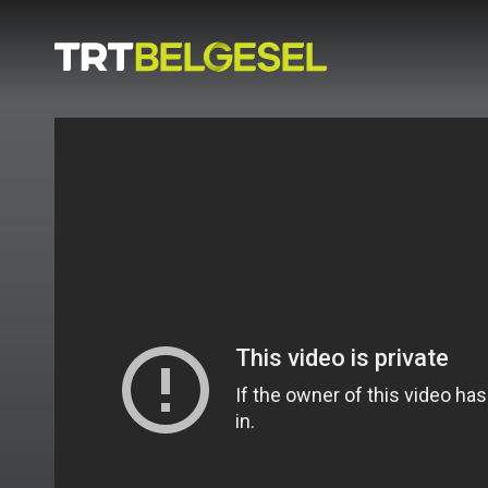
Doğa
İnsan
-
Lezzet
Hikayeleri
Gezi