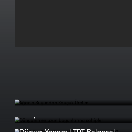
Ağacın Suyundan Kauçuk
Üretimi
Dünyanın en uzun boyunlarına
sahipler
Tarihi Fes Tabakhanesi | Bir
Dünya Yaşam | TRT Belgesel