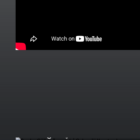
Pembe Göl'de Tuzculuk |
Geleneği Yaşatmak