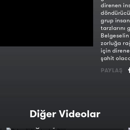
direnen in
döndürücü 
grup insan
tarzlarını
Belgeselin
zorluğa r
için diren
şahit olaca
PAYLAŞ
Diğer Videolar
Geleneği Yaşatmak 6. Bölüm