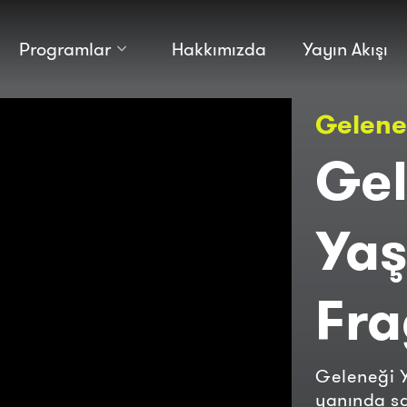
Programlar
Hakkımızda
Yayın Akışı
Kültür
Bilim
Gelene
Macera
Antropoloji
Teknoloji̇
Gel
Yaş
Fr
Geleneği Y
yanında sa