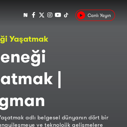
Canlı Yayın
Popüler
ği Yaşatmak
Tarih
Suç
Kültür
eneği
atmak |
agman
aşatmak adlı belgesel dünyanın dört bir
nayileşmeye ve teknolojik gelişmelere