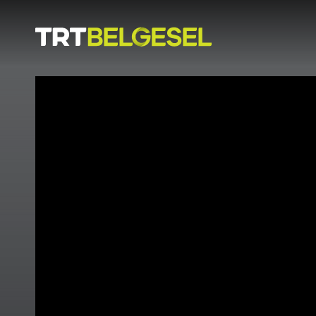
Doğa
İnsan
-
Lezzet
Hikayeleri
Gezi