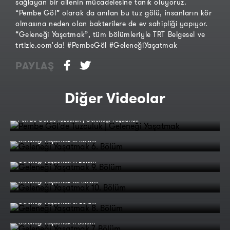
sağlayan bir ailenin mücadelesine tanık oluyoruz.
“Pembe Göl” olarak da anılan bu tuz gölü, insanların kör
olmasına neden olan bakterilere de ev sahipliği yapıyor.
“Geleneği Yaşatmak”, tüm bölümleriyle TRT Belgesel ve
trtizle.com'da! #PembeGöl #GeleneğiYaşatmak
PAYLAŞ
Diğer Videolar
Pembe Göl'de Tuzculuk | Geleneği Yaşatmak
Geleneği Yaşatmak 6. Bölüm
Geleneği Yaşatmak 9. Bölüm
Geleneği Yaşatmak 10. Bölüm
Geleneği Yaşatmak 8. Bölüm
Geleneği Yaşatmak 7. Bölüm