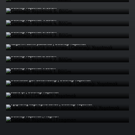
Geleneği Yaşatmak 5. Bölüm
Geleneği Yaşatmak 4. Bölüm
Geleneği Yaşatmak 3. Bölüm
İtalya'nın asırlık pastanesi | Geleneği Yaşatmak
Geleneği Yaşatmak 2. Bölüm
Geleneği Yaşatmak 1. Bölüm
Geleneksel yün dokumacılığı | Geleneği Yaşatmak
Sabra İpi | Geleneği Yaşatmak
Vytynanky kağıt oyma sanatı | Geleneği Yaşatmak
Geleneği Yaşatmak | Fragman