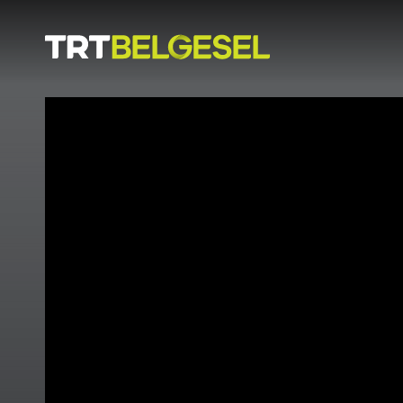
Doğa
İnsan
-
Lezzet
Hikayeleri
Gezi