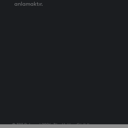
anlamaktır.
© TRT Belgesel 2026. Tüm Hakları Gizlidir.