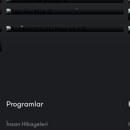
Takla Atan Böcek 🤔
Boynunda Okla Göç Etmek mi?
🏹🤯
Programlar
İnsan Hikayeleri