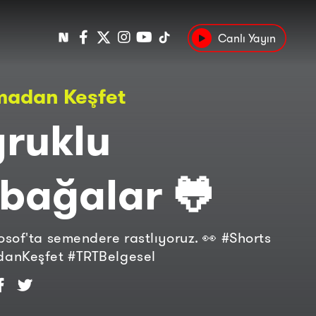
Canlı Yayın
Popüler
madan Keşfet
Tarih
Suç
Kültür
ruklu
bağalar 🐸
sof'ta semendere rastlıyoruz. 👀 #Shorts
anKeşfet #TRTBelgesel