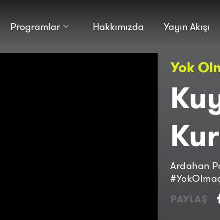
Programlar
Hakkımızda
Yayın Akışı
Kültür
Bilim
Yok Ol
Macera
Antropoloji
Teknoloji̇
Kuy
Kur
Ardahan Po
#YokOlmad
PAYLAŞ