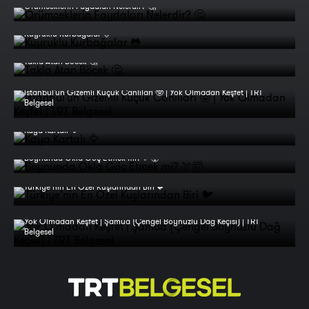
Örümceklerin Faydaları Nelerdir? 🤔
Kuyruklu Kurbağalar 🐸
Takla Atan Böcek 🤔
İstanbul'un Gizemli Küçük Canlıları 🤓 | Yok Olmadan Keşfet | TRT
Belgesel
Kaya Kartalı 🦅
Boynunda Okla Göç Etmek mi? 🏹🤯
Türkiye’nin En Özel Kuşlarından Biri 🐦
Yok Olmadan Keşfet | Şamua (Çengel Boynuzlu Dağ Keçisi) | TRT
Belgesel