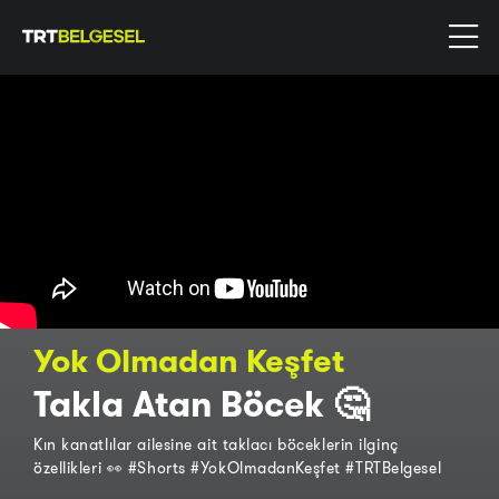
Yok Olmadan Keşfet
Takla Atan Böcek 🤔
Kın kanatlılar ailesine ait taklacı böceklerin ilginç
özellikleri 👀 #Shorts #YokOlmadanKeşfet #TRTBelgesel