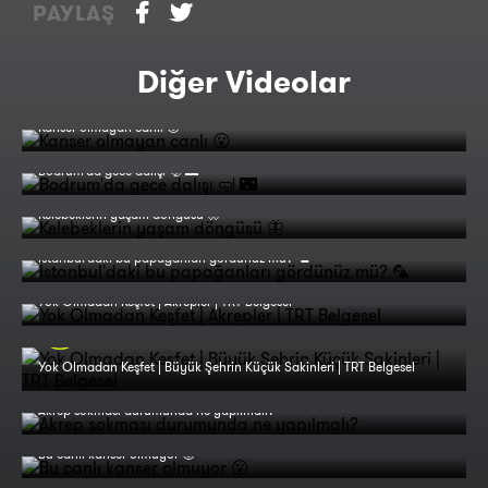
PAYLAŞ
Diğer Videolar
Kanser olmayan canlı 😮
Bodrum'da gece dalışı 🤿 🌃
Kelebeklerin yaşam döngüsü 🦋
İstanbul'daki bu papağanları gördünüz mü? 🦜
Yok Olmadan Keşfet | Akrepler | TRT Belgesel
Yok Olmadan Keşfet | Büyük Şehrin Küçük Sakinleri | TRT Belgesel
Akrep sokması durumunda ne yapılmalı?
Bu canlı kanser olmuyor 😮