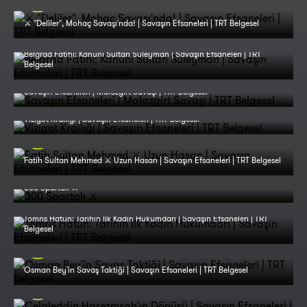
⚔️ "Deliler", Mohaç Savaşı'nda! | Savaşın Efsaneleri | TRT Belgesel
Belgrad Fatihi: Kanuni Sultan Süleyman | Savaşın Efsaneleri | TRT
Belgesel
Savaşın Efsaneleri | Malazgirt Savaşı | TRT Belgesel
Vizigot Krallığı | Savaşın Efsaneleri | TRT Belgesel
Fatih Sultan Mehmed ⚔️ Uzun Hasan | Savaşın Efsaneleri | TRT Belgesel
300 Spartalı ⚔️
Tomris Hatun: Tarihin İlk Kadın Hükümdarı | Savaşın Efsaneleri | TRT
Belgesel
Osman Bey'in Savaş Taktiği | Savaşın Efsaneleri | TRT Belgesel