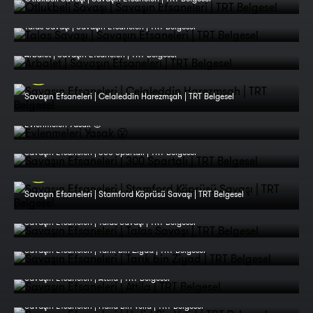
Talas Savaşı | Savaşın Efsaneleri | TRT Belgesel
Arbalet | Savaşın Efsaneleri | TRT Belgesel
Savaşın Efsaneleri | Celaleddin Harezmşah | TRT Belgesel
Evlenmeleri Yasak 😮
Savaşın Efsaneleri | 300 Spartalı | TRT Belgesel
Savaşın Efsaneleri | Stamford Köprüsü Savaşı | TRT Belgesel
Savaşın Efsaneleri | Talas Savaşı | TRT Belgesel
Savaşın Efsaneleri | Tarık bin Ziyad | TRT Belgesel
Savaşın Efsaneleri | Attila | TRT Belgesel
Savaşın Efsaneleri | Halid Bin Velid | TRT Belgesel