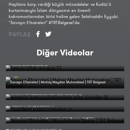
Haçlılara karşı verdiği büyük mücadeleler ve Kudüs'ü
kurtarmasıyla İslam dünyasının en önemli
kahramanlarından birisi haline gelen Selahaddin Eyyubi.
"Savaşın Efsaneleri" #TRTBelgesel'de.
PAYLAŞ
Diğer Videolar
Tetiksiz tüfek: Arkebüz 💥
Savaşın Efsaneleri | Mohaç Meydan Muharebesi | TRT Belgesel
İsimlerini korkusuzluklarından alan süvariler 😮
Hussitlerin savaş arabaları ⚔️
Savaşın Efsaneleri | Miryokefalon Savaşı | TRT Belgesel
Cengiz Han'ın zırhlı korumaları 😮