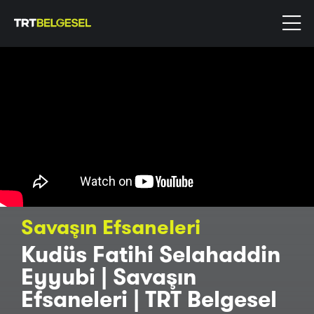
Savaşın Efsaneleri
Kudüs Fatihi Selahaddin
Eyyubi | Savaşın
Efsaneleri | TRT Belgesel