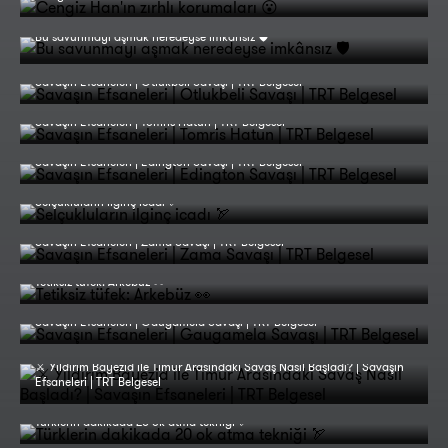
Bu savunmayı aşmak neredeyse imkânsız 🛡️
Savaşın Efsaneleri | Otlukbeli Savaşı | TRT Belgesel
Savaşın Efsaneleri | Tomris Hatun | TRT Belgesel
Savaşın Efsaneleri | Edington Savaşı | TRT Belgesel
Selçukluların ilginç icadı 🏹
Savaşın Efsaneleri | Zama Savaşı | TRT Belgesel
Tetiksiz tüfek: Arkebüz 👀
Savaşın Efsaneleri | Gaugamela Savaşı | TRT Belgesel
⚔️ Yıldırım Bayezid ile Timur Arasındaki Savaş Nasıl Başladı? | Savaşın
Efsaneleri | TRT Belgesel
Türklerin dakikada 20 ok atma tekniği 🏹