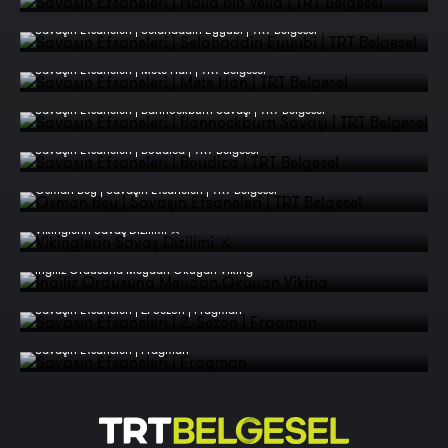
Savaşın Efsaneleri | Selahaddin Eyyubi | TRT Belgesel
Savaşın Efsaneleri | Mete Han | TRT Belgesel
Savaşın Efsaneleri | Bannockburn Savaşı | TRT Belgesel
Savaşın Efsaneleri | Boudica | TRT Belgesel
Osman Bey | Savaşın Efsaneleri | TRT Belgesel
Vikinglerin Savaş Dizilimi ⚔️
İngiliz Ordusuna Meydan Okuyan Viking
Savaşın Efsaneleri | 2. Sezon | Fragman
Savaşın Efsaneleri | Fragman