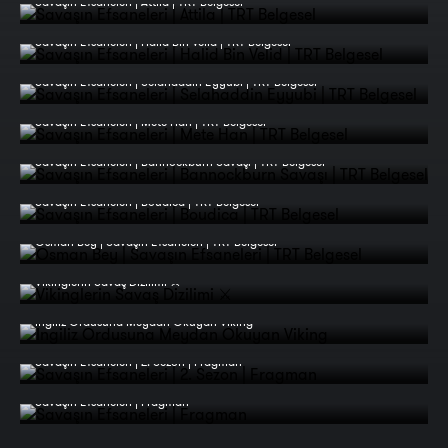
Savaşın Efsaneleri | Attila | TRT Belgesel
Savaşın Efsaneleri | Halid Bin Velid | TRT Belgesel
Savaşın Efsaneleri | Selahaddin Eyyubi | TRT Belgesel
Savaşın Efsaneleri | Mete Han | TRT Belgesel
Savaşın Efsaneleri | Bannockburn Savaşı | TRT Belgesel
Savaşın Efsaneleri | Boudica | TRT Belgesel
Osman Bey | Savaşın Efsaneleri | TRT Belgesel
Vikinglerin Savaş Dizilimi ⚔️
İngiliz Ordusuna Meydan Okuyan Viking
Savaşın Efsaneleri | 2. Sezon | Fragman
Savaşın Efsaneleri | Fragman