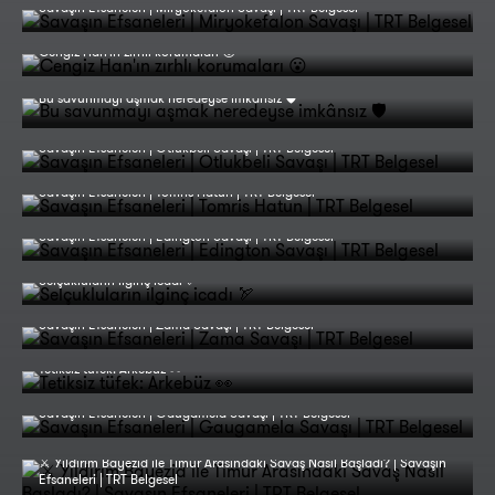
Savaşın Efsaneleri | Miryokefalon Savaşı | TRT Belgesel
Cengiz Han'ın zırhlı korumaları 😮
Bu savunmayı aşmak neredeyse imkânsız 🛡️
Savaşın Efsaneleri | Otlukbeli Savaşı | TRT Belgesel
Savaşın Efsaneleri | Tomris Hatun | TRT Belgesel
Savaşın Efsaneleri | Edington Savaşı | TRT Belgesel
Selçukluların ilginç icadı 🏹
Savaşın Efsaneleri | Zama Savaşı | TRT Belgesel
Tetiksiz tüfek: Arkebüz 👀
Savaşın Efsaneleri | Gaugamela Savaşı | TRT Belgesel
⚔️ Yıldırım Bayezid ile Timur Arasındaki Savaş Nasıl Başladı? | Savaşın
Efsaneleri | TRT Belgesel