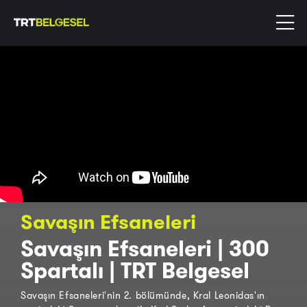
Savaşın Efsaneleri
Savaşın Efsaneleri | 300
Spartalı | TRT Belgesel
Savaşın Efsaneleri'nin 2. bölümünde, Kral Leonidas'ın