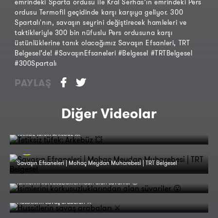
emrindeki Sparta ordusu ile Kral Serhas’ın emrindeki Pers
ordusu Termofil geçidinde karşı karşıya geliyor. 300
Spartalı'nın, savaşın seyrini değiştirecek hamleleri ve
taktikleriyle 300 bin nüfuslu Pers ordusuna karşı
üstünlüklerine tanık olacağımız Savaşın Efsanleri, TRT
Belgesel’de! #SavaşınEfsaneleri #Belgesel #TRTBelgesel
#300Spartalı
PAYLAŞ
Diğer Videolar
Tetiksiz tüfek: Arkebüz 💥
Savaşın Efsaneleri | Mohaç Meydan Muharebesi | TRT Belgesel
İsimlerini korkusuzluklarından alan süvariler 😮
Hussitlerin savaş arabaları ⚔️