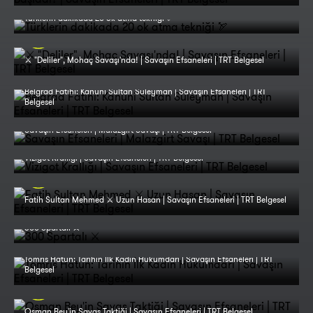
Türklerin dakikada 20 ok atma tekniği 🏹
⚔️ "Deliler", Mohaç Savaşı'nda! | Savaşın Efsaneleri | TRT Belgesel
Belgrad Fatihi: Kanuni Sultan Süleyman | Savaşın Efsaneleri | TRT
Belgesel
Savaşın Efsaneleri | Malazgirt Savaşı | TRT Belgesel
Vizigot Krallığı | Savaşın Efsaneleri | TRT Belgesel
Fatih Sultan Mehmed ⚔️ Uzun Hasan | Savaşın Efsaneleri | TRT Belgesel
300 Spartalı ⚔️
Tomris Hatun: Tarihin İlk Kadın Hükümdarı | Savaşın Efsaneleri | TRT
Belgesel
Osman Bey'in Savaş Taktiği | Savaşın Efsaneleri | TRT Belgesel