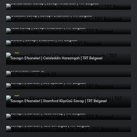
Dandanakan Savaşı | Savaşın Efsaneleri | TRT Belgesel
Otlukbeli Savaşı | Savaşın Efsaneleri | TRT Belgesel
Talas Savaşı | Savaşın Efsaneleri | TRT Belgesel
Arbalet | Savaşın Efsaneleri | TRT Belgesel
Savaşın Efsaneleri | Celaleddin Harezmşah | TRT Belgesel
Evlenmeleri Yasak 😮
Savaşın Efsaneleri | 300 Spartalı | TRT Belgesel
Savaşın Efsaneleri | Stamford Köprüsü Savaşı | TRT Belgesel
Savaşın Efsaneleri | Talas Savaşı | TRT Belgesel
Savaşın Efsaneleri | Tarık bin Ziyad | TRT Belgesel