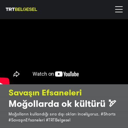
Savaşın Efsaneleri
Moğollarda ok kültürü 🏹
Moğolların kullandığı sıra dışı okları inceliyoruz. #Shorts
#SavaşınEfsaneleri #TRTBelgesel