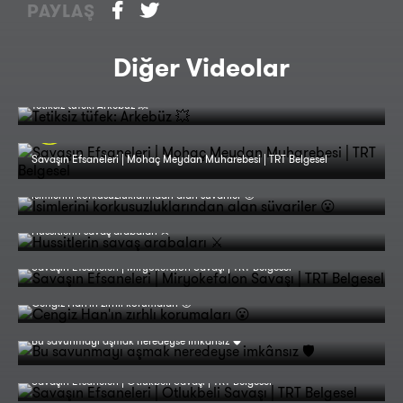
PAYLAŞ
Diğer Videolar
Tetiksiz tüfek: Arkebüz 💥
Savaşın Efsaneleri | Mohaç Meydan Muharebesi | TRT Belgesel
İsimlerini korkusuzluklarından alan süvariler 😮
Hussitlerin savaş arabaları ⚔️
Savaşın Efsaneleri | Miryokefalon Savaşı | TRT Belgesel
Cengiz Han'ın zırhlı korumaları 😮
Bu savunmayı aşmak neredeyse imkânsız 🛡️
Savaşın Efsaneleri | Otlukbeli Savaşı | TRT Belgesel