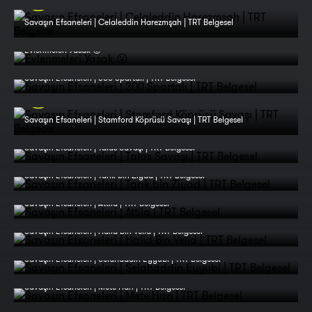
Savaşın Efsaneleri | Celaleddin Harezmşah | TRT Belgesel
Evlenmeleri Yasak 😮
Savaşın Efsaneleri | 300 Spartalı | TRT Belgesel
Savaşın Efsaneleri | Stamford Köprüsü Savaşı | TRT Belgesel
Savaşın Efsaneleri | Talas Savaşı | TRT Belgesel
Savaşın Efsaneleri | Tarık bin Ziyad | TRT Belgesel
Savaşın Efsaneleri | Attila | TRT Belgesel
Savaşın Efsaneleri | Halid Bin Velid | TRT Belgesel
Savaşın Efsaneleri | Selahaddin Eyyubi | TRT Belgesel
Savaşın Efsaneleri | Mete Han | TRT Belgesel