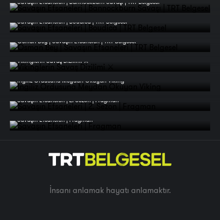
Savaşın Efsaneleri | Bannockburn Savaşı | TRT Belgesel
Savaşın Efsaneleri | Boudica | TRT Belgesel
Osman Bey | Savaşın Efsaneleri | TRT Belgesel
Vikinglerin Savaş Dizilimi ⚔️
İngiliz Ordusuna Meydan Okuyan Viking
Savaşın Efsaneleri | 2. Sezon | Fragman
Savaşın Efsaneleri | Fragman
İnsanı anlamak hayatı anlamaktır.