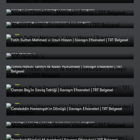
Savaşın Efsaneleri | Malazgirt Savaşı | TRT Belgesel
Vizigot Krallığı | Savaşın Efsaneleri | TRT Belgesel
Fatih Sultan Mehmed ⚔️ Uzun Hasan | Savaşın Efsaneleri | TRT Belgesel
300 Spartalı ⚔️
Tomris Hatun: Tarihin İlk Kadın Hükümdarı | Savaşın Efsaneleri | TRT
Belgesel
Osman Bey'in Savaş Taktiği | Savaşın Efsaneleri | TRT Belgesel
Celaleddin Harezmşah'ın Dönüşü | Savaşın Efsaneleri | TRT Belgesel
Malazgirt Savaşı | Savaşın Efsaneleri | TRT Belgesel
Stamford Köprüsü Muharebesi | Savaşın Efsaneleri | TRT Belgesel