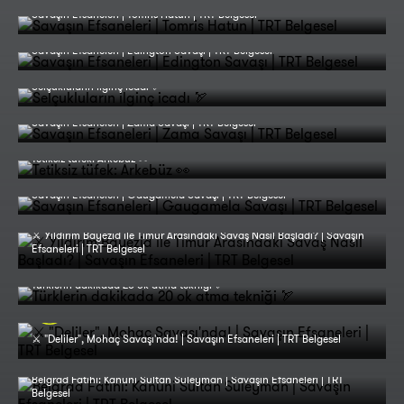
Savaşın Efsaneleri | Tomris Hatun | TRT Belgesel
Savaşın Efsaneleri | Edington Savaşı | TRT Belgesel
Selçukluların ilginç icadı 🏹
Savaşın Efsaneleri | Zama Savaşı | TRT Belgesel
Tetiksiz tüfek: Arkebüz 👀
Savaşın Efsaneleri | Gaugamela Savaşı | TRT Belgesel
⚔️ Yıldırım Bayezid ile Timur Arasındaki Savaş Nasıl Başladı? | Savaşın
Efsaneleri | TRT Belgesel
Türklerin dakikada 20 ok atma tekniği 🏹
⚔️ "Deliler", Mohaç Savaşı'nda! | Savaşın Efsaneleri | TRT Belgesel
Belgrad Fatihi: Kanuni Sultan Süleyman | Savaşın Efsaneleri | TRT
Belgesel