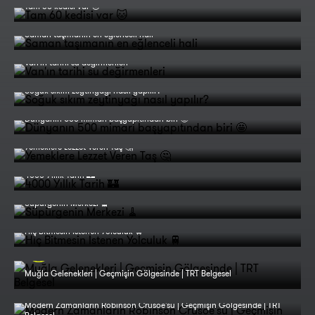
Tam 60 kedisi var 🐱
Saman taşımanın en eğlenceli hali
Van'ın tarihi su değirmenleri
Soğuk sıkım zeytinyağı nasıl yapılır?
Dünyanın 500 mimari başyapıtından biri 🤩
Yemeklere Lezzet Veren Taş 🤔
4000 Yıllık Tarih 🏰
Süpürgenin Merkezi 🧹
Hiç Bitmesin İstenen Yolculuk 🚆
Muğla Gelenekleri | Geçmişin Gölgesinde | TRT Belgesel
Modern Zamanların Robinson Crusoe'su | Geçmişin Gölgesinde | TRT