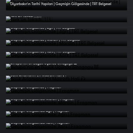
Diyarbakır'ın Tarihi Yapıları | Geçmişin Gölgesinde | TRT Belgesel
Türk’ün Tokadı 🇹🇷
Geçmişin Gölgesinde | Ağrı | TRT Belgesel
Geçmişin Gölgesinde | Mardin | TRT Belgesel
Geçmişin Gölgesinde | Kars | TRT Belgesel
Avrupa’nın en Büyük Üçüncü Sinagogu 🕍
Balık Avlamanın En Masraflı Hali 🎣
Geçmişin Gölgesinde | Fragman
Geçmişin Gölgesinde: Mardin | Fragman
Geçmişin Gölgesinde: Ağrı | Fragman
Geçmişin Gölgesinde: Kars | Fragman