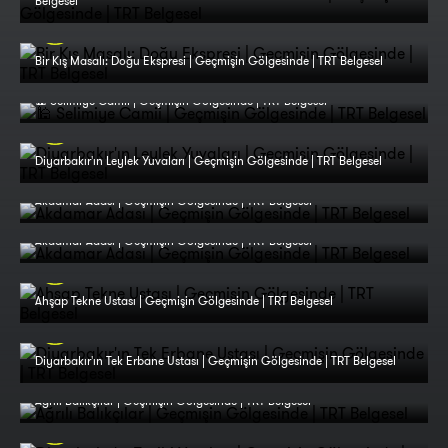
Belgesel
Bir Kış Masalı: Doğu Ekspresi | Geçmişin Gölgesinde | TRT Belgesel
🕌 Selimiye Camii | Geçmişin Gölgesinde | TRT Belgesel
Diyarbakır'ın Leylek Yuvaları | Geçmişin Gölgesinde | TRT Belgesel
Akdamar Adası | Geçmişin Gölgesinde | TRT Belgesel
Akdamar Adası | Geçmişin Gölgesinde | TRT Belgesel
Ahşap Tekne Ustası | Geçmişin Gölgesinde | TRT Belgesel
Diyarbakır'ın Tek Erbane Ustası | Geçmişin Gölgesinde | TRT Belgesel
Ağrılı Balıkçılar | Geçmişin Gölgesinde | TRT Belgesel