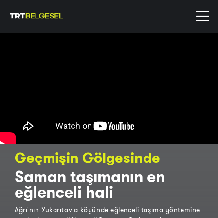
Geçmişin Gölgesinde
Saman taşımanın en
eğlenceli hali
Ağrı'nın Yukarıtavla köyünde eğlenceli taşıma yöntemine