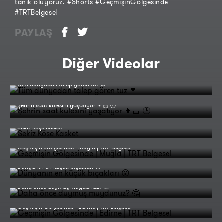
tanık oluyoruz. #Shorts #GeçmişinGölgesinde
#TRTBelgesel
PAYLAŞ
Diğer Videolar
Tüm dünyadan talep gören tuz 🧂
Şehrin saat kulesini yaşatıyor 👨🏻 🕑
Sekiz Köşe Kasket
Geçmişin Gölgesinde | Muğla | TRT Belgesel
Dünyanın en küçük bıçakları 😮
Daha önce duymuş muydunuz? 🤔
Geçmişin Gölgesinde | Edirne | TRT Belgesel