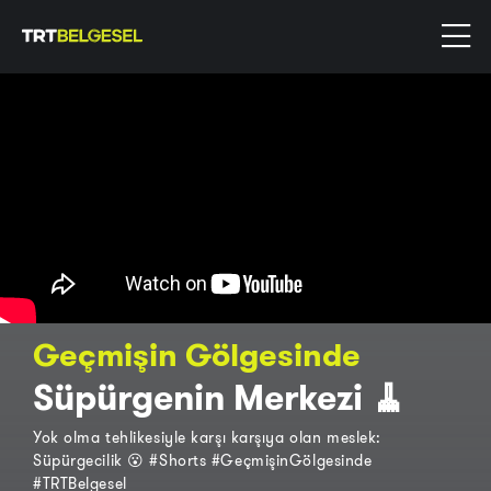
Geçmişin Gölgesinde
Süpürgenin Merkezi 🧹
Yok olma tehlikesiyle karşı karşıya olan meslek:
Süpürgecilik 😮 #Shorts #GeçmişinGölgesinde
#TRTBelgesel