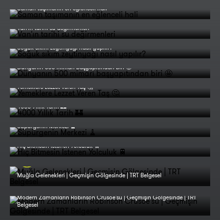
Saman taşımanın en eğlenceli hali
Van'ın tarihi su değirmenleri
Soğuk sıkım zeytinyağı nasıl yapılır?
Dünyanın 500 mimari başyapıtından biri 🤩
Yemeklere Lezzet Veren Taş 🤔
4000 Yıllık Tarih 🏰
Süpürgenin Merkezi 🧹
Hiç Bitmesin İstenen Yolculuk 🚆
Muğla Gelenekleri | Geçmişin Gölgesinde | TRT Belgesel
Modern Zamanların Robinson Crusoe'su | Geçmişin Gölgesinde | TRT
Belgesel