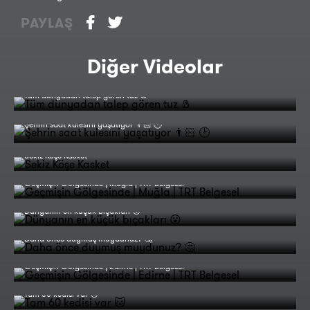
PAYLAŞ
Diğer Videolar
Tüm dünyadan talep gören tuz 🧂
Şehrin saat kulesini yaşatıyor 👨🏻 🕑
Sekiz Köşe Kasket
Geçmişin Gölgesinde | Muğla | TRT Belgesel
Dünyanın en küçük bıçakları 😮
Daha önce duymuş muydunuz? 🤔
Geçmişin Gölgesinde | Edirne | TRT Belgesel
Tam 60 kedisi var 🐱