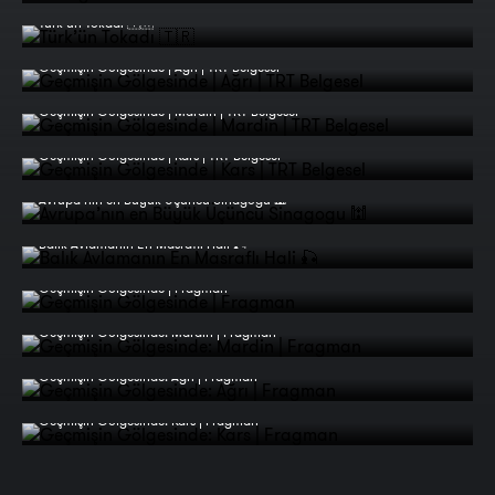
Türk’ün Tokadı 🇹🇷
Geçmişin Gölgesinde | Ağrı | TRT Belgesel
Geçmişin Gölgesinde | Mardin | TRT Belgesel
Geçmişin Gölgesinde | Kars | TRT Belgesel
Avrupa’nın en Büyük Üçüncü Sinagogu 🕍
Balık Avlamanın En Masraflı Hali 🎣
Geçmişin Gölgesinde | Fragman
Geçmişin Gölgesinde: Mardin | Fragman
Geçmişin Gölgesinde: Ağrı | Fragman
Geçmişin Gölgesinde: Kars | Fragman