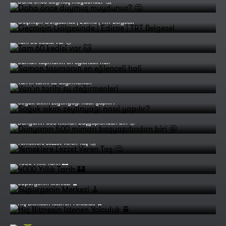
Daha önce duymuş muydunuz? 🤔
Geçmişin Gölgesinde | Edirne | TRT Belgesel
Tam 60 kedisi var 🐱
Saman taşımanın en eğlenceli hali
Van'ın tarihi su değirmenleri
Soğuk sıkım zeytinyağı nasıl yapılır?
Dünyanın 500 mimari başyapıtından biri 🤩
Yemeklere Lezzet Veren Taş 🤔
4000 Yıllık Tarih 🏰
Süpürgenin Merkezi 🧹
Hiç Bitmesin İstenen Yolculuk 🚆