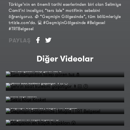
Türkiye’nin en önemli tarihi eserlerinden biri olan Selimiye
Camii’ni inceliyor, “ters lale” motifinin sebebini
öğreniyoruz. 🥀 “Geçmişin Gölgesinde”, tüm bölümleriyle
trtizle.com’da. 💻 #GeçmişinGölgesinde #Belgesel
#TRTBelgesel
PAYLAŞ
Diğer Videolar
Tüm dünyadan talep gören tuz 🧂
Şehrin saat kulesini yaşatıyor 👨🏻 🕑
Sekiz Köşe Kasket
Geçmişin Gölgesinde | Muğla | TRT Belgesel
Dünyanın en küçük bıçakları 😮