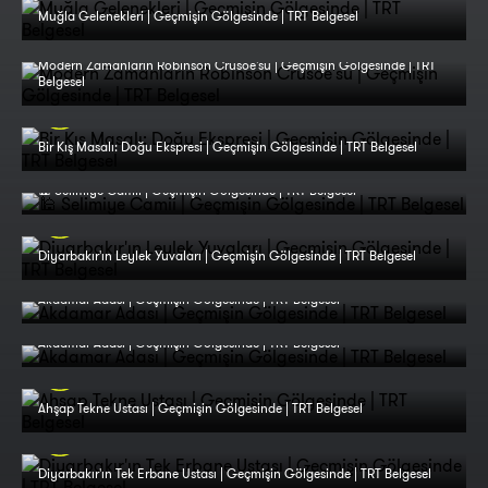
Muğla Gelenekleri | Geçmişin Gölgesinde | TRT Belgesel
Modern Zamanların Robinson Crusoe'su | Geçmişin Gölgesinde | TRT
Belgesel
Bir Kış Masalı: Doğu Ekspresi | Geçmişin Gölgesinde | TRT Belgesel
🕌 Selimiye Camii | Geçmişin Gölgesinde | TRT Belgesel
Diyarbakır'ın Leylek Yuvaları | Geçmişin Gölgesinde | TRT Belgesel
Akdamar Adası | Geçmişin Gölgesinde | TRT Belgesel
Akdamar Adası | Geçmişin Gölgesinde | TRT Belgesel
Ahşap Tekne Ustası | Geçmişin Gölgesinde | TRT Belgesel
Diyarbakır'ın Tek Erbane Ustası | Geçmişin Gölgesinde | TRT Belgesel