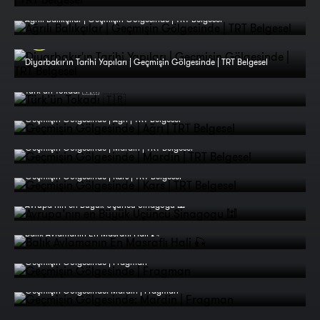
Ağrılı Balıkçılar | Geçmişin Gölgesinde | TRT Belgesel
Diyarbakır'ın Tarihi Yapıları | Geçmişin Gölgesinde | TRT Belgesel
Türk’ün Tokadı 🇹🇷
Geçmişin Gölgesinde | Ağrı | TRT Belgesel
Geçmişin Gölgesinde | Mardin | TRT Belgesel
Geçmişin Gölgesinde | Kars | TRT Belgesel
Avrupa’nın en Büyük Üçüncü Sinagogu 🕍
Balık Avlamanın En Masraflı Hali 🎣
Geçmişin Gölgesinde | Fragman
Geçmişin Gölgesinde: Mardin | Fragman
Geçmişin Gölgesinde: Ağrı | Fragman