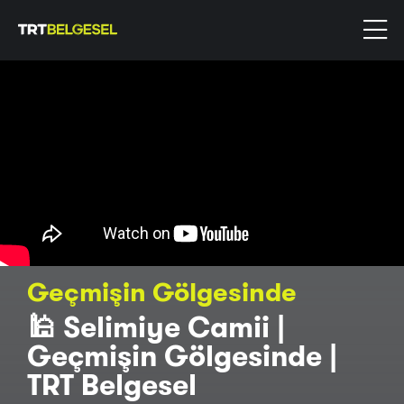
Geçmişin Gölgesinde
🕌 Selimiye Camii |
Geçmişin Gölgesinde |
TRT Belgesel