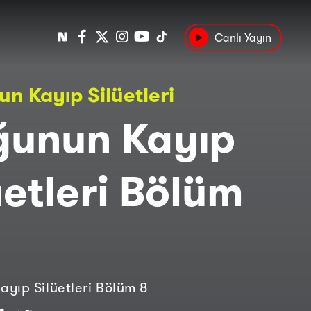
Canlı Yayın
Popüler
n Kayıp Silüetleri
Tarih
Suç
Kültür
ğunun Kayıp
üetleri Bölüm
yıp Silüetleri Bölüm 8