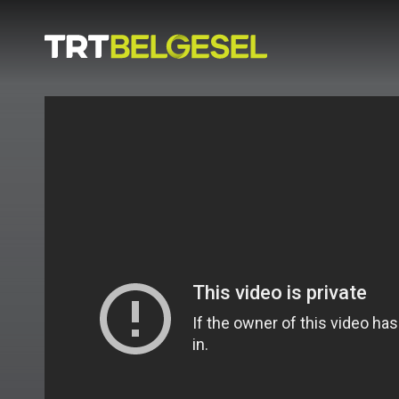
Doğa
İnsan
-
Lezzet
Hikayeleri
Gezi