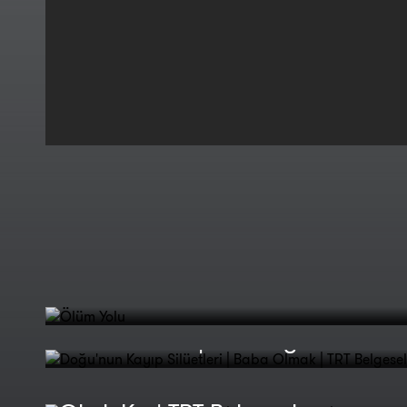
Ölüm Yolu
Doğu'nun Kayıp Silüetleri |
Baba Olmak | TRT Belgesel
Doğu'nun Kayıp Silüetleri | Eşek,