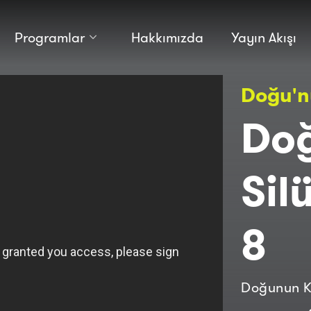
Programlar
Hakkımızda
Yayın Akışı
Kültür
Bilim
Doğu'nu
Macera
Antropoloji
Teknoloji̇
Do
Sil
8
Doğunun Ka