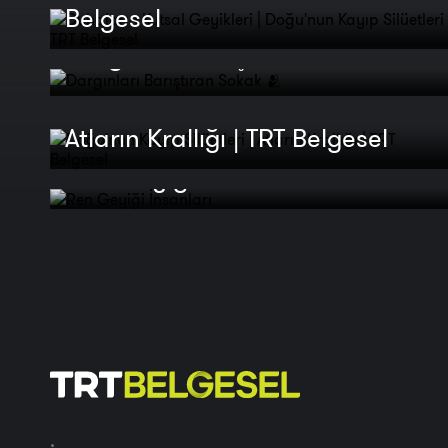
Belgesel
Dargınları Barıştıran Sokak 🫂
Doğu'nun Kayıp Silüetleri |
Atların Krallığı | TRT Belgesel
Ren Geyiği İnsanları