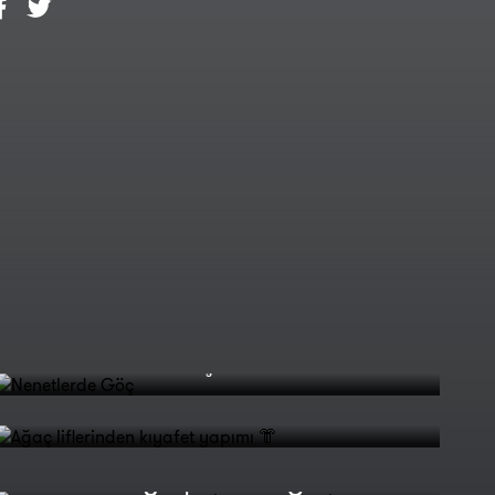
Nenetlerde Göç
Ağaç liflerinden kıyafet yapımı
👘
Doğu'nun Kayıp Silüetleri |
Zardali Köyü | TRT Belgesel