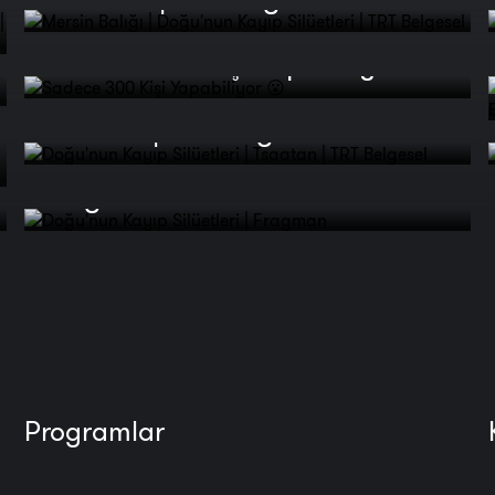
Sadece 300 Kişi Yapabiliyor 😮
Doğu'nun Kayıp Silüetleri |
Tsaatan | TRT Belgesel
Doğu'nun Kayıp Silüetleri |
Fragman
Programlar