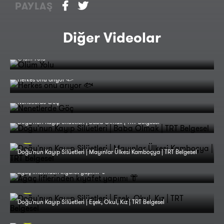
PAYLAŞ
Diğer Videolar
Ölüm Yolu
Herkes onu arıyor 🐟
Nenetlerde Göç
Doğu'nun Kayıp Silüetleri | Baba Olmak | TRT Belgesel
Doğu'nun Kayıp Silüetleri | Mayınlar Ülkesi Kamboçya | TRT Belgesel
Ağaç liflerinden kıyafet yapımı 👘
Doğu'nun Kayıp Silüetleri | Eşek, Okul, Kız | TRT Belgesel