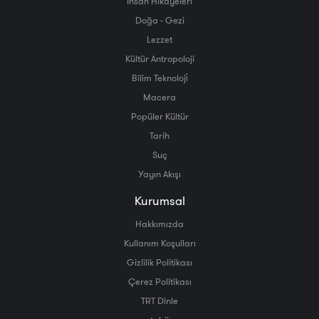
İnsan Hikayeleri
Doğa - Gezi
Lezzet
Kültür Antropoloji
Bilim Teknoloji̇
Macera
Popüler Kültür
Tarih
Suç
Yayın Akışı
Kurumsal
Hakkımızda
Kullanım Koşulları
Gizlilik Politikası
Çerez Politikası
TRT Dinle