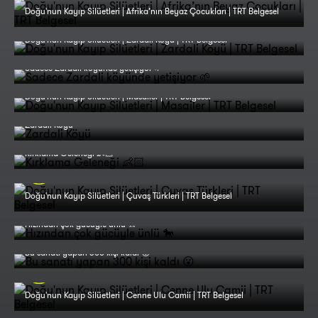
Doğu'nun Kayıp Silüetleri | Afrika’nın Beyaz Çocukları | TRT Belgesel
Doğu'nun Kayıp Silüetleri | Zardali Köyü | TRT Belgesel
Sadece Zardali köyünde yetişiyor 🌱
Doğu'nun Kayıp Silüetleri | Masailer | TRT Belgesel
Zardali Köyü
Kırklama Geleneği 👶🏻
Doğu'nun Kayıp Silüetleri | Çuvaş Türkleri | TRT Belgesel
Hızından çok gücüyle ünlü 🐎
Bu sanatı yapan 300 kişi kaldı 😮
Doğu'nun Kayıp Silüetleri | Cenne Ulu Camii | TRT Belgesel