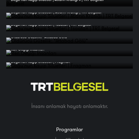
Doğu'nun Kayıp Silüetleri | Atların Krallığı | TRT Belgesel
Doğu'nun Kayıp Silüetleri | Tsaatan | TRT Belgesel
Öldürücü Güzellik: “Attabad Gölü”
Ren Geyiği İnsanları
Doğu'nun Kayıp Silüetleri | Fragman
İnsanı anlamak hayatı anlamaktır.
Programlar