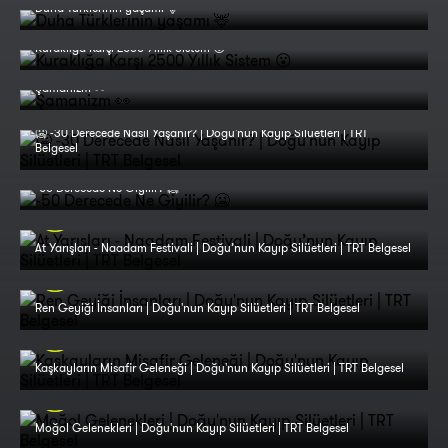
Duha Türklerinin yaşamı 🦌
Kuraklığa Karşı 2500 Yıllık Sistem 😮
Şamanizm 👀
🥶 -30 Derecede Nasıl Yaşanır? | Doğu'nun Kayıp Silüetleri | TRT
Belgesel
-50 Derecede Ne Giyilir? 🥶
At Yarışları - Naadam Festivali | Doğu’nun Kayıp Silüetleri | TRT Belgesel
Ren Geyiği İnsanları | Doğu'nun Kayıp Silüetleri | TRT Belgesel
Kaşkayların Misafir Geleneği | Doğu'nun Kayıp Silüetleri | TRT Belgesel
Moğol Gelenekleri | Doğu'nun Kayıp Silüetleri | TRT Belgesel