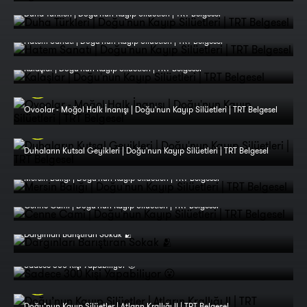
Duha Türkleri | Doğu'nun Kayıp Silüetleri | TRT Belgesel
Hatem Sanatı | Doğu'nun Kayıp Silüetleri | TRT Belgesel
Kalaşlar | Doğu'nun Kayıp Silüetleri | TRT Belgesel
Ovoolar - Moğol Halk İnanışı | Doğu'nun Kayıp Silüetleri | TRT Belgesel
Duhaların Kutsal Geyikleri | Doğu'nun Kayıp Silüetleri | TRT Belgesel
Mersin Balığı | Doğu'nun Kayıp Silüetleri | TRT Belgesel
Cenne Cami | Doğu'nun Kayıp Silüetleri | TRT Belgesel
Dargınları Barıştıran Sokak 🫂
Sadece 300 Kişi Yapabiliyor 😮
Doğu’nun Kayıp Silüetler | Atların Krallığı II | TRT Belgesel