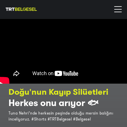
Doğu'nun Kayıp Silüetleri
Herkes onu arıyor 🐟
Tuna Nehri’nde herkesin peşinde olduğu mersin balığını
inceliyoruz. #Shorts #TRTBelgesel #Belgesel