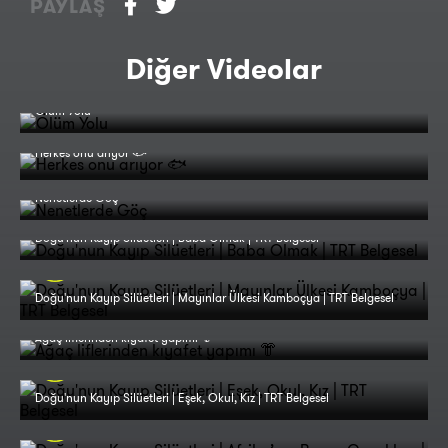
PAYLAŞ
Diğer Videolar
Ölüm Yolu
Herkes onu arıyor 🐟
Nenetlerde Göç
Doğu'nun Kayıp Silüetleri | Baba Olmak | TRT Belgesel
Doğu'nun Kayıp Silüetleri | Mayınlar Ülkesi Kamboçya | TRT Belgesel
Ağaç liflerinden kıyafet yapımı 👘
Doğu'nun Kayıp Silüetleri | Eşek, Okul, Kız | TRT Belgesel