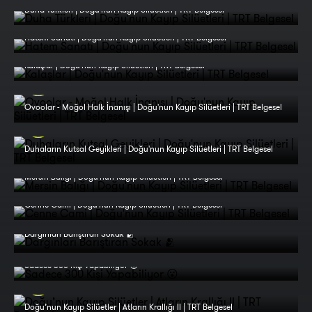
Duha Türkleri | Doğu'nun Kayıp Silüetleri | TRT Belgesel
Hatem Sanatı | Doğu'nun Kayıp Silüetleri | TRT Belgesel
Kalaşlar | Doğu'nun Kayıp Silüetleri | TRT Belgesel
Ovoolar - Moğol Halk İnanışı | Doğu'nun Kayıp Silüetleri | TRT Belgesel
Duhaların Kutsal Geyikleri | Doğu'nun Kayıp Silüetleri | TRT Belgesel
Mersin Balığı | Doğu'nun Kayıp Silüetleri | TRT Belgesel
Cenne Cami | Doğu'nun Kayıp Silüetleri | TRT Belgesel
Dargınları Barıştıran Sokak 🫂
Sadece 300 Kişi Yapabiliyor 😮
Doğu’nun Kayıp Silüetler | Atların Krallığı II | TRT Belgesel