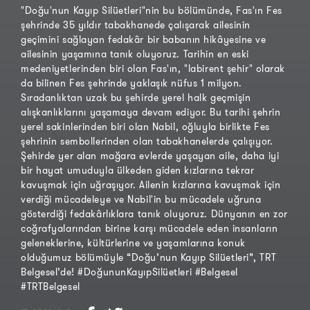
"Doğu'nun Kayıp Silüetleri"nin bu bölümünde, Fas'ın Fes
şehrinde 35 yıldır tabakhanede çalışarak ailesinin
geçimini sağlayan fedakâr bir babanın hikâyesine ve
ailesinin yaşamına tanık oluyoruz. Tarihin en eski
medeniyetlerinden biri olan Fas'ın, "labirent şehir" olarak
da bilinen Fes şehrinde yaklaşık nüfus 1 milyon.
Sıradanlıktan uzak bu şehirde yerel halk geçmişin
alışkanlıklarını yaşamaya devam ediyor. Bu tarihi şehrin
yerel sakinlerinden biri olan Nabil, oğluyla birlikte Fes
şehrinin sembollerinden olan tabakhanelerde çalışıyor.
Şehirde yer alan mağara evlerde yaşayan aile, daha iyi
bir hayat umuduyla ülkeden giden kızlarına tekrar
kavuşmak için uğraşıyor. Ailenin kızlarına kavuşmak için
verdiği mücadeleye ve Nabil'in bu mücadele uğruna
gösterdiği fedakârlıklara tanık oluyoruz. Dünyanın en zor
coğrafyalarından birine karşı mücadele eden insanların
geleneklerine, kültürlerine ve yaşamlarına konuk
olduğumuz bölümüyle “Doğu’nun Kayıp Silüetleri”, TRT
Belgesel’de! #DoğununKayıpSilüetleri #Belgesel
#TRTBelgesel