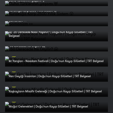
Duha Türklerinin yaşamı 🦌
Kuraklığa Karşı 2500 Yıllık Sistem 😮
Şamanizm 👀
🥶 -30 Derecede Nasıl Yaşanır? | Doğu'nun Kayıp Silüetleri | TRT
Belgesel
-50 Derecede Ne Giyilir? 🥶
At Yarışları - Naadam Festivali | Doğu’nun Kayıp Silüetleri | TRT Belgesel
Ren Geyiği İnsanları | Doğu'nun Kayıp Silüetleri | TRT Belgesel
Kaşkayların Misafir Geleneği | Doğu'nun Kayıp Silüetleri | TRT Belgesel
Moğol Gelenekleri | Doğu'nun Kayıp Silüetleri | TRT Belgesel