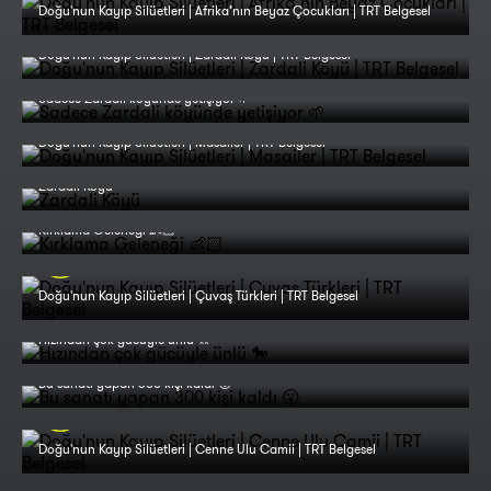
Doğu'nun Kayıp Silüetleri | Afrika’nın Beyaz Çocukları | TRT Belgesel
Doğu'nun Kayıp Silüetleri | Zardali Köyü | TRT Belgesel
Sadece Zardali köyünde yetişiyor 🌱
Doğu'nun Kayıp Silüetleri | Masailer | TRT Belgesel
Zardali Köyü
Kırklama Geleneği 👶🏻
Doğu'nun Kayıp Silüetleri | Çuvaş Türkleri | TRT Belgesel
Hızından çok gücüyle ünlü 🐎
Bu sanatı yapan 300 kişi kaldı 😮
Doğu'nun Kayıp Silüetleri | Cenne Ulu Camii | TRT Belgesel