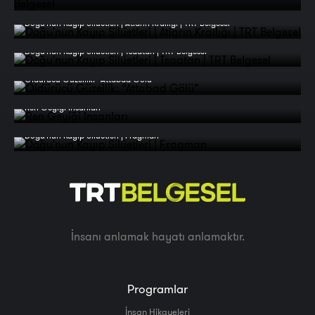
Doğu'nun Kayıp Silüetleri | Atların Krallığı | TRT Belgesel
Doğu'nun Kayıp Silüetleri | Tsaatan | TRT Belgesel
Öldürücü Güzellik: “Attabad Gölü”
Ren Geyiği İnsanları
Doğu'nun Kayıp Silüetleri | Fragman
İnsanı anlamak hayatı anlamaktır.
Programlar
İnsan Hikayeleri