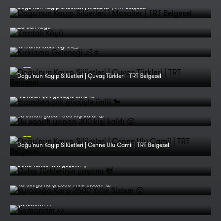
Doğu'nun Kayıp Silüetleri | Masailer | TRT Belgesel
Zardali Köyü
Kırklama Geleneği 👶🏻
Doğu'nun Kayıp Silüetleri | Çuvaş Türkleri | TRT Belgesel
Hızından çok gücüyle ünlü 🐎
Bu sanatı yapan 300 kişi kaldı 😮
Doğu'nun Kayıp Silüetleri | Cenne Ulu Camii | TRT Belgesel
Duha Türklerinin yaşamı 🦌
Kuraklığa Karşı 2500 Yıllık Sistem 😮
Şamanizm 👀