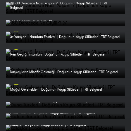
🥶 -30 Derecede Nasıl Yaşanır? | Doğu'nun Kayıp Silüetleri | TRT
Belgesel
-50 Derecede Ne Giyilir? 🥶
At Yarışları - Naadam Festivali | Doğu’nun Kayıp Silüetleri | TRT Belgesel
Ren Geyiği İnsanları | Doğu'nun Kayıp Silüetleri | TRT Belgesel
Kaşkayların Misafir Geleneği | Doğu'nun Kayıp Silüetleri | TRT Belgesel
Moğol Gelenekleri | Doğu'nun Kayıp Silüetleri | TRT Belgesel
Duha Türkleri | Doğu'nun Kayıp Silüetleri | TRT Belgesel
Hatem Sanatı | Doğu'nun Kayıp Silüetleri | TRT Belgesel
Kalaşlar | Doğu'nun Kayıp Silüetleri | TRT Belgesel