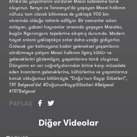
Afrika’da yaşamlarını sürdüren Masai kabilesine tanık
oluyoruz. Kenya ve Tanzanya’da yaşayan Masai halkının
nüfusu tam olarak bilinmese de yaklaşık 900 bin
civarında olduğu tahmin ediliyor. Bir zamanlar aslan
avlayan, yabani hayvanlar arasında yaşayan Masailer,
bugün Ngorongoro tepelerine sıkışmış durumda. Modern
hayat onlara yaklaştıkça onlar daha uzağa gidiyorlar.
Gidecek yer kalmayana kadar geleneksel yaşamlarını
sürdürmeye çalışan Masai halkının ilginç kültür ve
geleneklerini gözlemliyor, yaşamlarına tanık oluyoruz.
Dünyanın en zor coğrafyalarından birine karşı mücadele
eden insanların geleneklerine, kültürlerine ve yaşamlarına
konuk olduğumuz bölümüyle “Doğu’nun Kayıp Silüetleri”,
TRT Belgesel’de! #DoğununKayıpSilüetleri #Belgesel
#TRTBelgesel
PAYLAŞ
Diğer Videolar
Ölüm Yolu