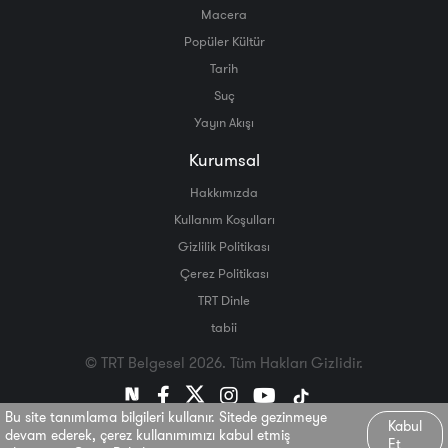
Macera
Popüler Kültür
Tarih
Suç
Yayın Akışı
Kurumsal
Hakkımızda
Kullanım Koşulları
Gizlilik Politikası
Çerez Politikası
TRT Dinle
tabii
© TRT Belgesel 2026. Tüm Hakları Gizlidir.
Bu site tanımlama bilgileri kullanır. Sitede gezinmeye
Kabul
devam ederek, çerez kullanımımızı kabul etmiş
Et