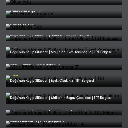
Herkes onu arıyor 🐟
Nenetlerde Göç
Doğu'nun Kayıp Silüetleri | Baba Olmak | TRT Belgesel
Doğu'nun Kayıp Silüetleri | Mayınlar Ülkesi Kamboçya | TRT Belgesel
Ağaç liflerinden kıyafet yapımı 👘
Doğu'nun Kayıp Silüetleri | Eşek, Okul, Kız | TRT Belgesel
Doğu'nun Kayıp Silüetleri | Afrika’nın Beyaz Çocukları | TRT Belgesel
Doğu'nun Kayıp Silüetleri | Zardali Köyü | TRT Belgesel
Sadece Zardali köyünde yetişiyor 🌱