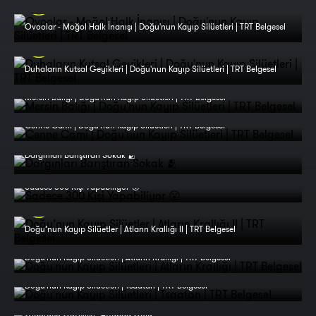
Ovoolar - Moğol Halk İnanışı | Doğu'nun Kayıp Silüetleri | TRT Belgesel
Duhaların Kutsal Geyikleri | Doğu'nun Kayıp Silüetleri | TRT Belgesel
Mersin Balığı | Doğu'nun Kayıp Silüetleri | TRT Belgesel
Cenne Cami | Doğu'nun Kayıp Silüetleri | TRT Belgesel
Dargınları Barıştıran Sokak 🫂
Sadece 300 Kişi Yapabiliyor 😮
Doğu’nun Kayıp Silüetler | Atların Krallığı II | TRT Belgesel
Doğu'nun Kayıp Silüetleri | Atların Krallığı | TRT Belgesel
Doğu'nun Kayıp Silüetleri | Tsaatan | TRT Belgesel
Öldürücü Güzellik: “Attabad Gölü”