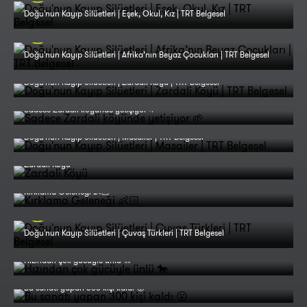
Doğu'nun Kayıp Silüetleri | Eşek, Okul, Kız | TRT Belgesel
Doğu'nun Kayıp Silüetleri | Afrika’nın Beyaz Çocukları | TRT Belgesel
Doğu'nun Kayıp Silüetleri | Zardali Köyü | TRT Belgesel
Sadece Zardali köyünde yetişiyor 🌱
Doğu'nun Kayıp Silüetleri | Masailer | TRT Belgesel
Zardali Köyü
Kırklama Geleneği 👶🏻
Doğu'nun Kayıp Silüetleri | Çuvaş Türkleri | TRT Belgesel
Hızından çok gücüyle ünlü 🐎
Bu sanatı yapan 300 kişi kaldı 😮