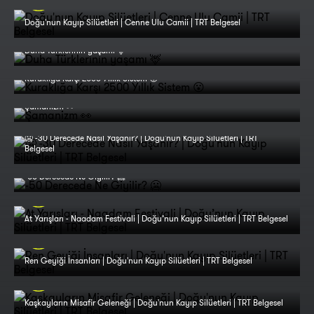
Doğu'nun Kayıp Silüetleri | Cenne Ulu Camii | TRT Belgesel
Duha Türklerinin yaşamı 🦌
Kuraklığa Karşı 2500 Yıllık Sistem 😮
Şamanizm 👀
🥶 -30 Derecede Nasıl Yaşanır? | Doğu'nun Kayıp Silüetleri | TRT
Belgesel
-50 Derecede Ne Giyilir? 🥶
At Yarışları - Naadam Festivali | Doğu’nun Kayıp Silüetleri | TRT Belgesel
Ren Geyiği İnsanları | Doğu'nun Kayıp Silüetleri | TRT Belgesel
Kaşkayların Misafir Geleneği | Doğu'nun Kayıp Silüetleri | TRT Belgesel