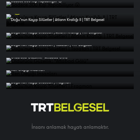
Sadece 300 Kişi Yapabiliyor 😮
Doğu’nun Kayıp Silüetler | Atların Krallığı II | TRT Belgesel
Doğu'nun Kayıp Silüetleri | Atların Krallığı | TRT Belgesel
Doğu'nun Kayıp Silüetleri | Tsaatan | TRT Belgesel
Öldürücü Güzellik: “Attabad Gölü”
Ren Geyiği İnsanları
Doğu'nun Kayıp Silüetleri | Fragman
İnsanı anlamak hayatı anlamaktır.