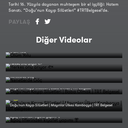
Tarihi 16. Yüzyıla dayanan muhteşem bir el işçiliği: Hatem
Sanatı. “Doğu’nun Kayıp Silüetleri” #TRTBelgesel’de.
PAYLAŞ
Diğer Videolar
Ölüm Yolu
Herkes onu arıyor 🐟
Nenetlerde Göç
Doğu'nun Kayıp Silüetleri | Baba Olmak | TRT Belgesel
Doğu'nun Kayıp Silüetleri | Mayınlar Ülkesi Kamboçya | TRT Belgesel
Ağaç liflerinden kıyafet yapımı 👘