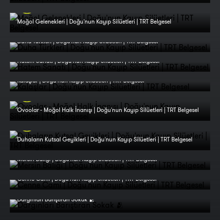
Moğol Gelenekleri | Doğu'nun Kayıp Silüetleri | TRT Belgesel
Duha Türkleri | Doğu'nun Kayıp Silüetleri | TRT Belgesel
Hatem Sanatı | Doğu'nun Kayıp Silüetleri | TRT Belgesel
Kalaşlar | Doğu'nun Kayıp Silüetleri | TRT Belgesel
Ovoolar - Moğol Halk İnanışı | Doğu'nun Kayıp Silüetleri | TRT Belgesel
Duhaların Kutsal Geyikleri | Doğu'nun Kayıp Silüetleri | TRT Belgesel
Mersin Balığı | Doğu'nun Kayıp Silüetleri | TRT Belgesel
Cenne Cami | Doğu'nun Kayıp Silüetleri | TRT Belgesel
Dargınları Barıştıran Sokak 🫂