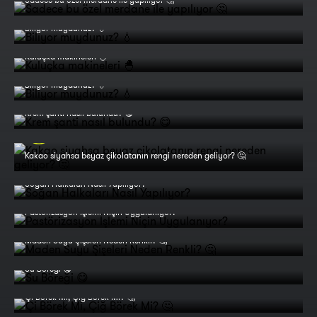
Biliyor muydunuz? 💧
Kuluçka makineleri 🐣
Biliyor muydunuz? 💧
Krem şanti nasıl bulundu? 😋
Kakao siyahsa beyaz çikolatanın rengi nereden geliyor? 🤔
Soğan Halkaları Nasıl Yapılıyor?
Pastörizasyon İşlemi Niçin Uygulanıyor?
Maden Suyu Şişeleri Neden Renkli? 🤔
Su Böreği 😋
Çi Börek Mi, Çiğ Börek Mi? 🤔