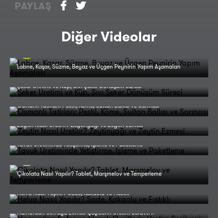
PAYLAŞ
Diğer Videolar
Labne, Kaşar, Süzme, Beyaz ve Üçgen Peynirin Yapım Aşamaları
Şeker Üretimi ve Küp, Sıvı Şeker Dönüşüm Süreci
Osmanlı Tatlıları: Pestil, Köme, Sultan Ballısı ve Sarması
Zeytin Nasıl Üretilir? Zeytinyağı ve Zeytin Ezmesi
Tavuk Üretiminde Yetiştirme, İşleme ve Paketleme
Çikolata Nasıl Yapılır? Tablet, Marşmelov ve Temperleme
Helva Nasıl Yapılır? Sade, Kakaolu ve Fıstıklı
Hamurdan Sofraya Ekmek Çeşitlerin Üretim Serüveni