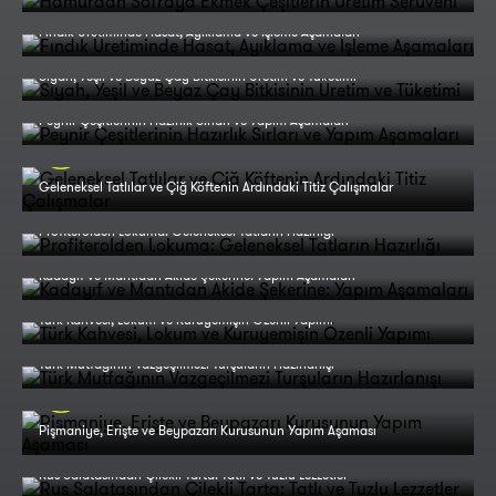
Fındık Üretiminde Hasat, Ayıklama ve İşleme Aşamaları
Siyah, Yeşil ve Beyaz Çay Bitkisinin Üretim ve Tüketimi
Peynir Çeşitlerinin Hazırlık Sırları ve Yapım Aşamaları
Geleneksel Tatlılar ve Çiğ Köftenin Ardındaki Titiz Çalışmalar
Profiterolden Lokuma: Geleneksel Tatların Hazırlığı
Kadayıf ve Mantıdan Akide Şekerine: Yapım Aşamaları
Türk Kahvesi, Lokum ve Kuruyemişin Özenli Yapımı
Türk Mutfağının Vazgeçilmezi Turşuların Hazırlanışı
Pişmaniye, Erişte ve Beypazarı Kurusunun Yapım Aşaması
Rus Salatasından Çilekli Tarta: Tatlı ve Tuzlu Lezzetler