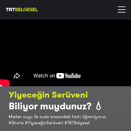
Yiyeceğin Serüveni
Biliyor muydunuz? 💧
Maden suyu ile soda arasındaki farkı öğreniyoruz.
#Shorts #YiyeceğinSerüveni #TRTBelgesel