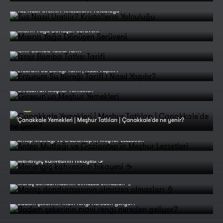
Tuz Nasıl Üretilir? Kristallerin Yolculuğu
Mısırın Yağa Dönüşen Serüveni
İzmir Bomba Tatlısı Tarifi
Erzurum Su Böreği Tarifi | Nasıl Yapılır?
Giresun'un Meşhur Yemekleri
Çanakkale Yemekleri | Meşhur Tatlıları | Çanakkale'de ne yenir?
Antep Mutfağı ve Gaziantep'in Meşhur Lezzetleri
Menengiç kahvesinin hikayesi ☕
Maraş dondurmasının olmazsa olmazları 🍦
Badem şekerinin mavi rengi nereden geliyor?
Sadece bu özel merdane ile yapılıyor 🤔