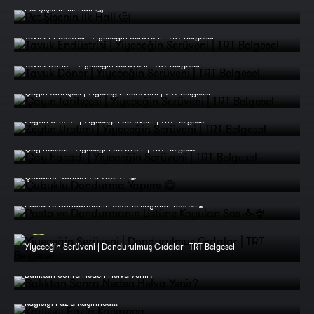
Pet Şişenin İlk Hali 🤔
Tavuk Endüstrisi | Yiyeceğin Serüveni | TRT Belgesel
Tavuk Döner | Yiyeceğin Serüveni | TRT Belgesel
Çayın tarihçesi | Yiyeceğin Serüveni | TRT Belgesel
Zeytin Üretimi | Yiyeceğin Serüveni | TRT Belgesel
Çay hasadı | Yiyeceğin Serüveni | TRT Belgesel
Çubuklu Dondurma Yapımı 😋
Pasta ve Dondurmanın Üstüne Koyulan Sos 🥞🍨
Yiyeceğin Serüveni | Dondurulmuş Gıdalar | TRT Belgesel
Balıktan Sonra Neden Helva Yenir?
Kayısıyı Fazla Kaçırınca...