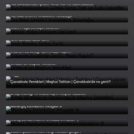
Rus Salatasından Çilekli Tarta: Tatlı ve Tuzlu Lezzetler
Tuz Nasıl Üretilir? Kristallerin Yolculuğu
Mısırın Yağa Dönüşen Serüveni
İzmir Bomba Tatlısı Tarifi
Erzurum Su Böreği Tarifi | Nasıl Yapılır?
Giresun'un Meşhur Yemekleri
Çanakkale Yemekleri | Meşhur Tatlıları | Çanakkale'de ne yenir?
Antep Mutfağı ve Gaziantep'in Meşhur Lezzetleri
Menengiç kahvesinin hikayesi ☕
Maraş dondurmasının olmazsa olmazları 🍦
Badem şekerinin mavi rengi nereden geliyor?