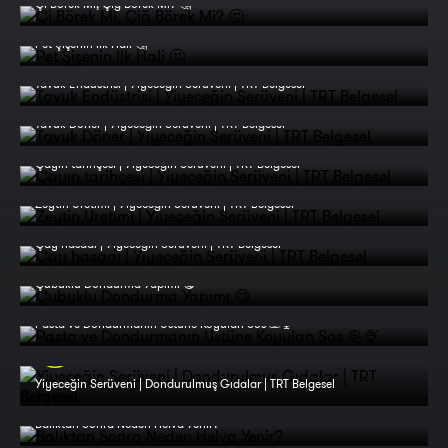
Çi Börek Mi, Çiğ Börek Mi? 🤔
Pet Şişenin İlk Hali 🤔
Tavuk Endüstrisi | Yiyeceğin Serüveni | TRT Belgesel
Tavuk Döner | Yiyeceğin Serüveni | TRT Belgesel
Çayın tarihçesi | Yiyeceğin Serüveni | TRT Belgesel
Zeytin Üretimi | Yiyeceğin Serüveni | TRT Belgesel
Çay hasadı | Yiyeceğin Serüveni | TRT Belgesel
Çubuklu Dondurma Yapımı 😋
Pasta ve Dondurmanın Üstüne Koyulan Sos 🥞🍨
Yiyeceğin Serüveni | Dondurulmuş Gıdalar | TRT Belgesel
Balıktan Sonra Neden Helva Yenir?