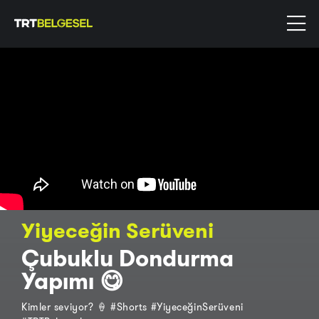
Yiyeceğin Serüveni
Çubuklu Dondurma
Yapımı 😋
Kimler seviyor? 🍦 #Shorts #YiyeceğinSerüveni