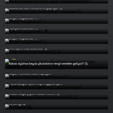
Sadece bu özel merdane ile yapılıyor 🤔
Biliyor muydunuz? 💧
Kuluçka makineleri 🐣
Biliyor muydunuz? 💧
Krem şanti nasıl bulundu? 😋
Kakao siyahsa beyaz çikolatanın rengi nereden geliyor? 🤔
Soğan Halkaları Nasıl Yapılıyor?
Pastörizasyon İşlemi Niçin Uygulanıyor?
Maden Suyu Şişeleri Neden Renkli? 🤔
Su Böreği 😋