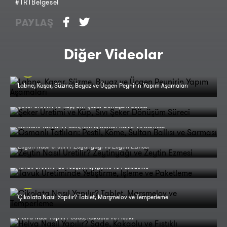
#TRTBelgesel
PAYLAŞ
Diğer Videolar
Labne, Kaşar, Süzme, Beyaz ve Üçgen Peynirin Yapım Aşamaları
Şeker Üretimi ve Küp, Sıvı Şeker Dönüşüm Süreci
Osmanlı Tatlıları: Pestil, Köme, Sultan Ballısı ve Sarması
Zeytin Nasıl Üretilir? Zeytinyağı ve Zeytin Ezmesi
Tavuk Üretiminde Yetiştirme, İşleme ve Paketleme
Çikolata Nasıl Yapılır? Tablet, Marşmelov ve Temperleme
Helva Nasıl Yapılır? Sade, Kakaolu ve Fıstıklı