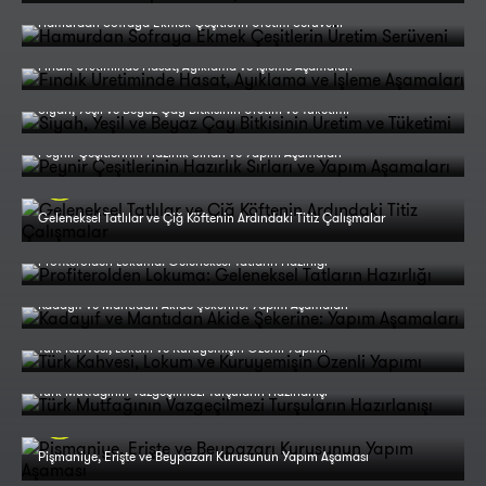
Hamurdan Sofraya Ekmek Çeşitlerin Üretim Serüveni
Fındık Üretiminde Hasat, Ayıklama ve İşleme Aşamaları
Siyah, Yeşil ve Beyaz Çay Bitkisinin Üretim ve Tüketimi
Peynir Çeşitlerinin Hazırlık Sırları ve Yapım Aşamaları
Geleneksel Tatlılar ve Çiğ Köftenin Ardındaki Titiz Çalışmalar
Profiterolden Lokuma: Geleneksel Tatların Hazırlığı
Kadayıf ve Mantıdan Akide Şekerine: Yapım Aşamaları
Türk Kahvesi, Lokum ve Kuruyemişin Özenli Yapımı
Türk Mutfağının Vazgeçilmezi Turşuların Hazırlanışı
Pişmaniye, Erişte ve Beypazarı Kurusunun Yapım Aşaması