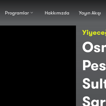
Programlar
Hakkımızda
Yayın Akışı
Kültür
Bilim
Yiyece
Macera
Antropoloji
Teknoloji̇
Osm
Pes
Sul
Sa