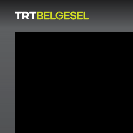
Doğa
İnsan
-
Lezzet
Hikayeleri
Gezi