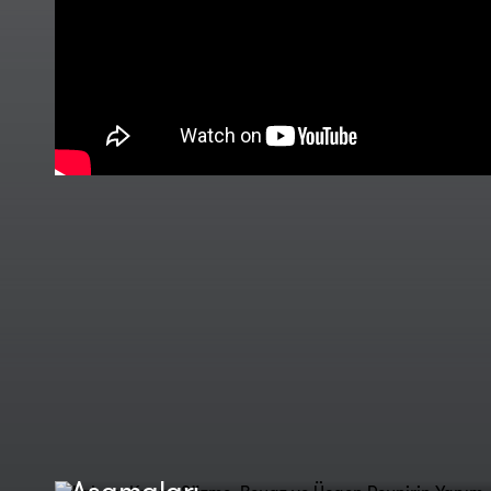
Labne, Kaşar, Süzme, Beyaz ve
Üçgen Peynirin Yapım