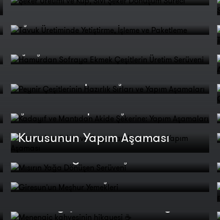
Tavuk Üretiminde Yetiştirme,
İşleme ve Paketleme
Hamurdan Sofraya Ekmek
Çeşitlerin Üretim Serüveni
Peynir Çeşitlerinin Hazırlık
Sırları ve Yapım Aşamaları
Kadayıf ve Mantıdan Akide
Şekerine: Yapım Aşamaları
Pişmaniye, Erişte ve Beypazarı
Kurusunun Yapım Aşaması
Mısırın Yağa Dönüşen Serüveni
Giresun'un Meşhur Yemekleri
Menengiç kahvesinin hikayesi ☕
Sadece bu özel merdane ile