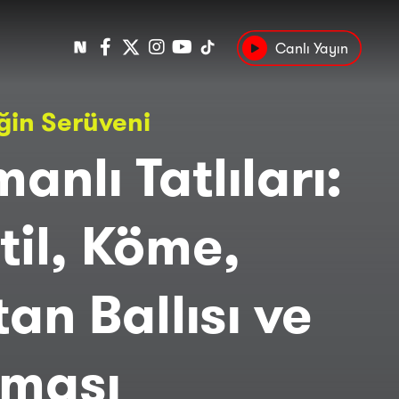
Canlı Yayın
Popüler
ğin Serüveni
Tarih
Suç
Kültür
anlı Tatlıları:
til, Köme,
tan Ballısı ve
rması